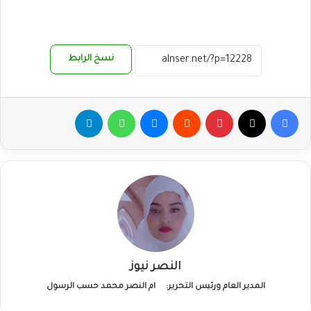
نسخ الرابط
فيسبوك
‫X
بينتيريست
ماسنجر
واتساب
تيلقرام
النصر نيوز
المدير العام ورئيس التحرير:
ام النصر محمد حسب الرسول