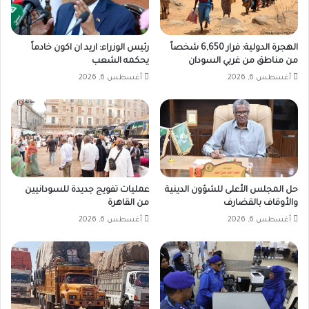
الهجرة الدولية: فرار 6,650 شخصاً
رئيس الوزراء: اريد ان اكون خادماً
من مناطق من غربي السودان
يحكمه الشعب
أغسطس 6, 2026
أغسطس 6, 2026
حل المجلس الأعلى للشؤون الدينية
عمليات تفويج جديدة للسودانيين
والأوقاف بالقضارف
من القاهرة
أغسطس 6, 2026
أغسطس 6, 2026