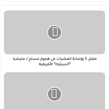
مقتل
5
وإصابة
العشرات
في
هجوم
مسلح
لـ
مليشيا
“السيليكا”
مقتل 5 وإصابة العشرات في هجوم مسلح لـ مليشيا
الأفريقية
“السيليكا” الأفريقية
ترحيل
146
أجنبياً
إلى
نيجيريا