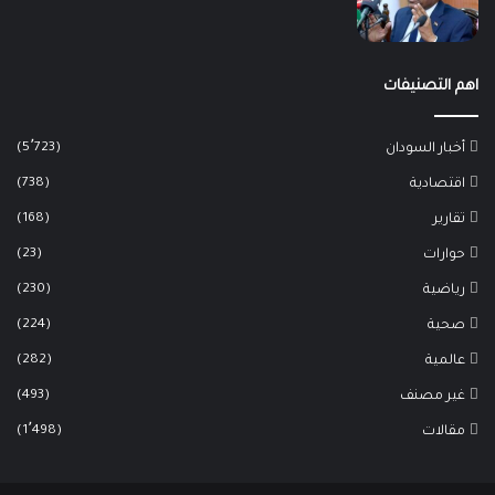
اهم التصنيفات
(5٬723)
أخبار السودان
(738)
اقتصادية
(168)
تقارير
(23)
حوارات
(230)
رياضية
(224)
صحية
(282)
عالمية
(493)
غير مصنف
(1٬498)
مقالات