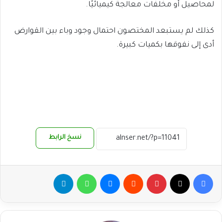
لمحاصيل أو مخلفات معالجة كيميائيًا.
​كذلك لم يستبعد المختصون احتمال وجود وباء بين القوارض
أدى إلى نفوقها بكميات كبيرة.
نسخ الرابط
فيسبوك
‫X
بينتيريست
ماسنجر
واتساب
تيلقرام