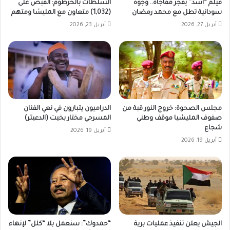
فيلم “أسد” يفجر مفاجأة.. وجوه
السلطات بالخرطوم: القبض على
سودانية تطل مع محمد رمضان
(1,032) متعاون مع المليشا ومتهم
أبريل 27, 2026
أبريل 23, 2026
مجلس الصحوة: خروج النور قبة من
الدراميون يتبارون في نعي الفنان
صفوف المليشيا موقف وطني
المسرحي مختار بخيت (الدعيتر)
شجاع
أبريل 19, 2026
أبريل 19, 2026
الجيش يعلن تنفيذ عمليات برية
“حمدوك”: سنعمل بلا “كلل” لإنهاء