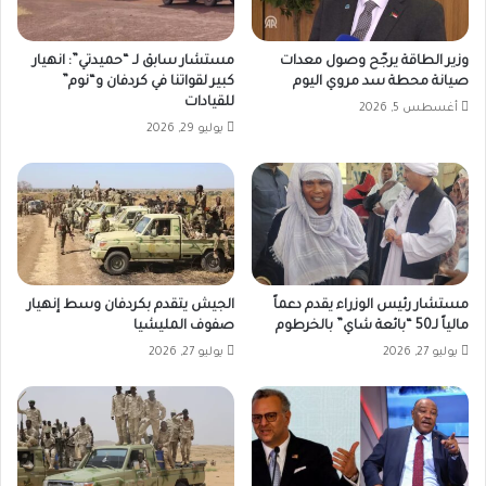
وزير الطاقة يرجّح وصول معدات
مستشار سابق لـ “حميدتي”: انهيار
صيانة محطة سد مروي اليوم
كبير لقواتنا في كردفان و“نوم”
للقيادات
أغسطس 5, 2026
يوليو 29, 2026
مستشار رئيس الوزراء يقدم دعماً
الجيش يتقدم بكردفان وسط إنهيار
مالياً لـ50 “بائعة شاي” بالخرطوم
صفوف المليشيا
يوليو 27, 2026
يوليو 27, 2026