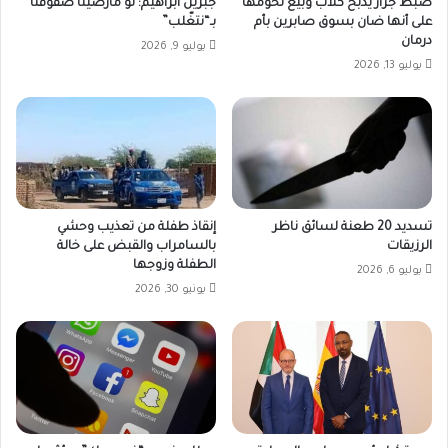
ضبط جزار يذبح كلاب وبيع لحومها
جبريل ابراهيم: لو مارصينا صفوفنا
على أنها ضان بسوق صابرين بأم
بـ“نتغّلب”
درمان
يوليو 9, 2026
يوليو 13, 2026
تسديد 20 طعنة لسائق ناظر
إنقاذ طفلة من تعذيب وحشي
الرزيقات
بالسامراب والقبض على خالة
الطفلة وزوجها
يوليو 6, 2026
يونيو 30, 2026