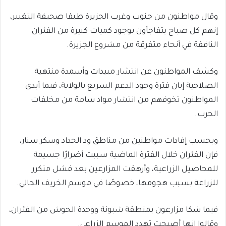
​وقال مواطنون من جنوب وغرب الجزيرة طبقا صحيفة التغيير،
إنهم كل صباح يتفاجأون بوجود كميات كبيرة من الفئران
النافقة في أنحاء متفرقة من مشروع الجزيرة.
​وكشف المواطنون عن انتشار مبيدات وأسمدة منتهية
الصلاحية إبان فترة وجود الدعم السريع بالولاية، فيما أبدى
المواطنون تخوفهم من انتشار مواد سامة من مخلفات
الحرب.
​وبحسب إفادات مواطنين من مناطق ود الحداد وسكر سنار،
فإن الفئران خلال الفترة الماضية سببت أضرارًا جسيمة
للمحاصيل الزراعية، وأرهقت المزارعين بعد فشل متكرر
للزراعة بسبب هجومها، خصوصًا في موسم الخريف الحالي.
​فيما شكا مزارعون بمنطقة شبونة ووحدة الحوش من الفئران،
وقالوا إنها أصبحت تهدد الموسم الزراعي.