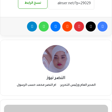
نسخ الرابط
فيسبوك
‫X
بينتيريست
ماسنجر
واتساب
تيلقرام
النصر نيوز
المدير العام ورئيس التحرير:
ام النصر محمد حسب الرسول
السودان