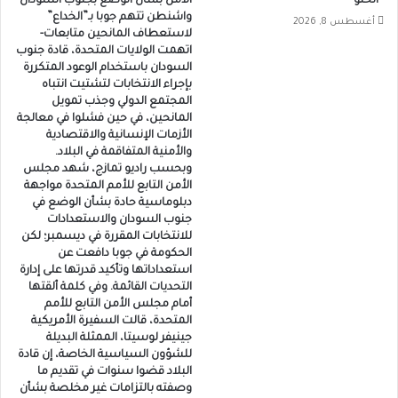
“الحلو”
الامن بشأن الوضع بجنوب السودان
واشنطن تتهم جوبا بـ”الخداع”
أغسطس 8, 2026
لاستعطاف المانحين متابعات-
اتهمت الولايات المتحدة، قادة جنوب
السودان باستخدام الوعود المتكررة
بإجراء الانتخابات لتشتيت انتباه
المجتمع الدولي وجذب تمويل
المانحين، في حين فشلوا في معالجة
الأزمات الإنسانية والاقتصادية
والأمنية المتفاقمة في البلاد.
وبحسب راديو تمازج، شهد مجلس
الأمن التابع للأمم المتحدة مواجهة
دبلوماسية حادة بشأن الوضع في
جنوب السودان والاستعدادات
للانتخابات المقررة في ديسمبر؛ لكن
الحكومة في جوبا دافعت عن
استعداداتها وتأكيد قدرتها على إدارة
التحديات القائمة. وفي كلمة ألقتها
أمام مجلس الأمن التابع للأمم
المتحدة، قالت السفيرة الأمريكية
جينيفر لوسيتا، الممثلة البديلة
للشؤون السياسية الخاصة، إن قادة
البلاد قضوا سنوات في تقديم ما
وصفته بالتزامات غير مخلصة بشأن