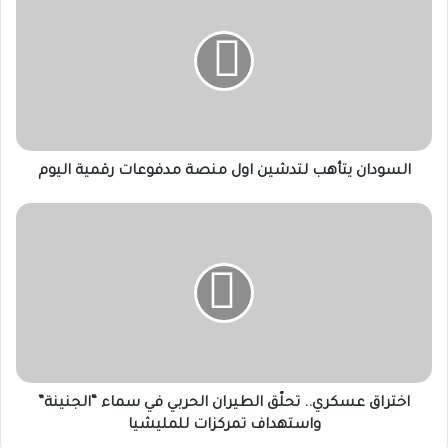
يتأهب
لتدشين
اول
منصة
مدفوعات
رقمية
اليوم
السودان يتأهب لتدشين اول منصة مدفوعات رقمية اليوم
اختراق
عسكري..
تحلّق
الطيران
الحربي
في
سماء
“الجنينة”
واستهداف
تمركزات
اختراق عسكري.. تحلّق الطيران الحربي في سماء “الجنينة”
للمليشيا
واستهداف تمركزات للمليشيا