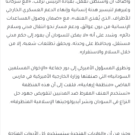
وأضاف أن واشنطن تعمل، بقيادة الرئيس ترمب، «مع شركائنا
وغيرهم لتيسير هدنة إنسانية وإنهاء الدعم العسكري الخارجي
للأطراف، الذي يُغذي العنف»، مع «ضمان وصول المساعدات
الإنسانية من دون عوائق، ودعم مسار نحو انتقال مدني وسلام
دائم». وشدد على أنه «لا يمكن للسودان أن يعود إلى حكم مدني
مستقل، ويحافظ على وحدته، ويحقق تطلعات شعبه، إلا من
خلال السلام والاستقرار».
وتطرق المسؤول الأميركي إلى دور جماعة «الإخوان المسلمين
السودانية» التي صنفتها وزارة الخارجية الأميركية في مارس
الماضي «منظمة إرهابية»، فلفت إلى أن هذه المنظمة
«تستخدم العنف المفرط ضد المدنيين لتقويض جهود حل
النزاع في السودان ونشر آيديولوجيتها الإسلامية المتطرفة».
وحذر من أن «الولايات المتحدة ستستخدم كل الأدوات المتاحة