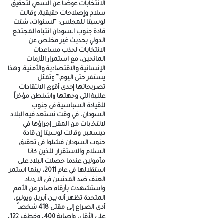
الانتخابات عوضا عن السعي لتحقيق
سلام وإصلاحات حقيقية. وقالت
لوسيتا للمجلس: “لسنوات، شتت
قادة جنوب السودان انتباه المجتمع
الدولي بحديث غير مخلص عن
الانتخابات لجذب مساعدات
المانحين، مع استمرار الأزمات
الإنسانية والاقتصادية والأمنية. وهذا
يستمر حتى اليوم.” وتمثل
تصريحاتها إحدى أقوى الانتقادات
علنية التي وجهتها واشنطن مؤخراً
للقيادة السياسية في جنوب
السودان، في وقت تستعد فيه البلاد
لانتخابات من المقرر إجراؤها في
ديسمبر. وقالت لوسيتا إن قادة
جنوب السودان فشلوا في تحقيق
السلام والاستقرار اللذين كانا
مأمولين عندما حصلت البلاد على
استقلالها في عام 2011، بينما استمر
العنف ضد المدنيين في الازدياد.
واستشهدت بأرقام صادر عن الأمم
المتحدة تظهر أنه بين أبريل ويوليو،
أدى الصراع إلى مقتل 418 شخصاً
على الأقل، وإصابة 400، وخطف 122،