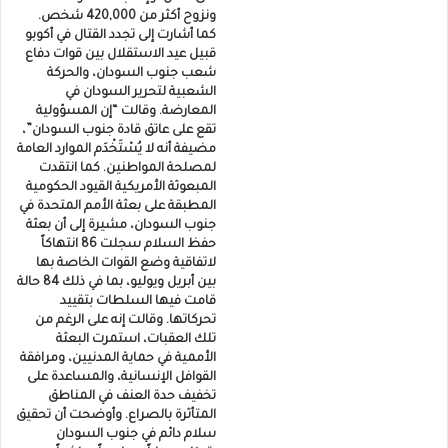
ونزوح أكثر من 420,000 شخص.
كما أشارت إلى تجدد القتال في أكوبو
قبيل عيد الاستقلال بين قوات دفاع
شعب جنوب السودان، والحركة
الشعبية لتحرير السودان في
المعارضة. وقالت “إن المسؤولية
تقع على عاتق قادة جنوب السودان”،
مضيفة أنه لا يُسْتَخْدَم الموارد العامة
لمصلحة المواطنين. كما انتقدت
المبعوثة الأمريكية القيود الحكومية
المطبقة على بعثة الأمم المتحدة في
جنوب السودان، مشيرة إلى أن بعثة
حفظ السلام سجلت 86 انتهاكاً
لاتفاقية وضع القوات الخاصة بها
بين أبريل ويوليو، بما في ذلك 84 حالة
قامت فيها السلطات بتقييد
تحركاتها. وقالت إنه على الرغم من
تلك العقبات، استمرت البعثة
الأممية في حماية المدنيين، ومرافقة
القوافل الإنسانية، والمساعدة على
تخفيف حدة العنف في المناطق
المتأثرة بالصراع. وأوضحت أن تحقيق
سلام دائم في جنوب السودان