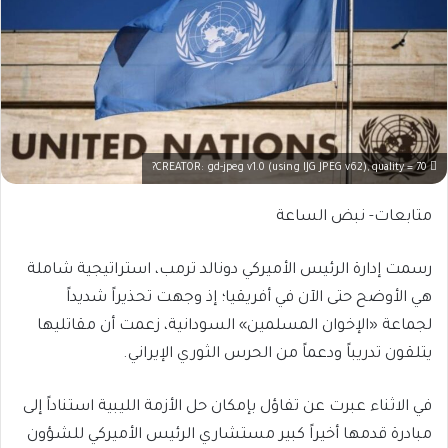
CREATOR: gd-jpeg v1.0 (using IJG JPEG v62), quality = 70?
متابعات- نبض الساعة
رسمت إدارة الرئيس الأميركي دونالد ترمب، استراتيجية شاملة
هي الأوضح حتى الآن في أفريقيا؛ إذ وجهت تحذيراً شديداً
لجماعة «الإخوان المسلمين» السودانية، زعمت أن مقاتليها
يتلقون تدريباً ودعماً من الحرس الثوري الإيراني.
في الاثناء عبرت عن تفاؤل بإمكان حل الأزمة الليبية استناداً إلى
مبادرة قدمها أخيراً كبير مستشاري الرئيس الأميركي للشؤون