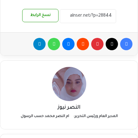
نسخ الرابط
فيسبوك
‫X
بينتيريست
ماسنجر
واتساب
تيلقرام
النصر نيوز
المدير العام ورئيس التحرير:
ام النصر محمد حسب الرسول