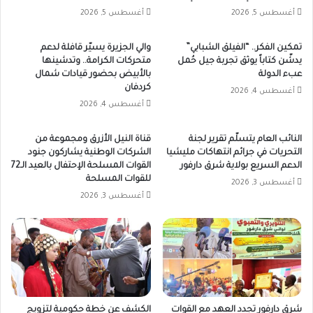
أغسطس 5, 2026
أغسطس 5, 2026
تمكين الفكر.. “الفيلق الشبابي”
والي الجزيرة يسيّر قافلة لدعم
يدشّن كتاباً يوثق تجربة جيل حُمل
متحركات الكرامة.. وتدشينها
عبء الدولة
بالأبيض بحضور قيادات شمال
كردفان
أغسطس 4, 2026
أغسطس 4, 2026
النائب العام يتسلّم تقرير لجنة
قناة النيل الأزرق ومجموعة من
التحريات في جرائم انتهاكات مليشيا
الشركات الوطنية يشاركون جنود
الدعم السريع بولاية شرق دارفور
القوات المسلحة الإحتفال بالعيد الـ72
للقوات المسلحة
أغسطس 3, 2026
أغسطس 3, 2026
شرق دارفور تجدد العهد مع القوات
الكشف عن خطة حكومية لتزويج