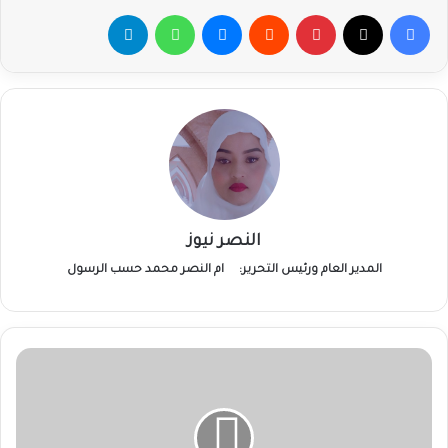
فيسبوك
‫X
بينتيريست
ماسنجر
واتساب
تيلقرام
النصر نيوز
المدير العام ورئيس التحرير:
ام النصر محمد حسب الرسول
ولاية
سودانية
تمدد
الطوارئ
مع