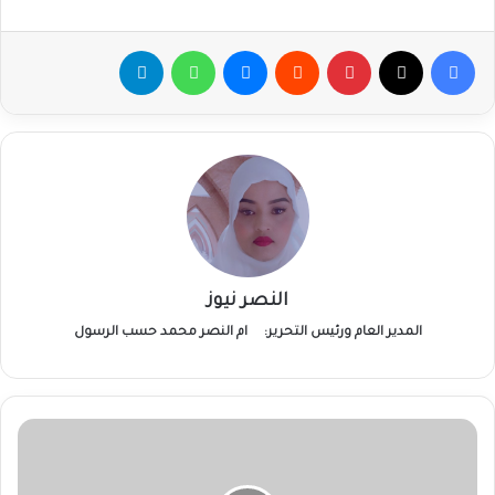
فيسبوك
‫X
بينتيريست
ماسنجر
واتساب
تيلقرام
النصر نيوز
المدير العام ورئيس التحرير:
ام النصر محمد حسب الرسول
وزير
الطاقة
يحذر