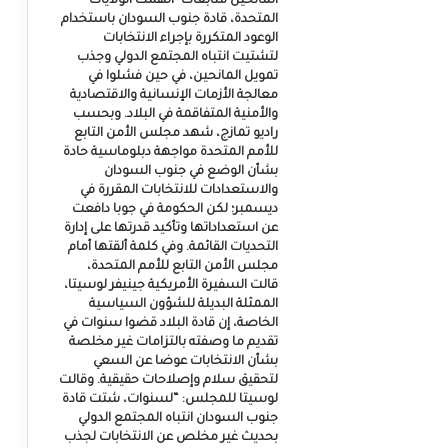
المانحين متابعات- اتهمت الولايات
المتحدة، قادة جنوب السودان باستخدام
الوعود المتكررة بإجراء الانتخابات
لتشتيت انتباه المجتمع الدولي وجذب
تمويل المانحين، في حين فشلوا في
معالجة الأزمات الإنسانية والاقتصادية
والأمنية المتفاقمة في البلاد. وبحسب
راديو تمازج، شهد مجلس الأمن التابع
للأمم المتحدة مواجهة دبلوماسية حادة
بشأن الوضع في جنوب السودان
والاستعدادات للانتخابات المقررة في
ديسمبر؛ لكن الحكومة في جوبا دافعت
عن استعداداتها وتأكيد قدرتها على إدارة
التحديات القائمة. وفي كلمة ألقتها أمام
مجلس الأمن التابع للأمم المتحدة،
قالت السفيرة الأمريكية جينيفر لوسيتا،
الممثلة البديلة للشؤون السياسية
الخاصة، إن قادة البلاد قضوا سنوات في
تقديم ما وصفته بالتزامات غير مخلصة
بشأن الانتخابات عوضا عن السعي
لتحقيق سلام وإصلاحات حقيقية. وقالت
لوسيتا للمجلس: “لسنوات، شتت قادة
جنوب السودان انتباه المجتمع الدولي
بحديث غير مخلص عن الانتخابات لجذب