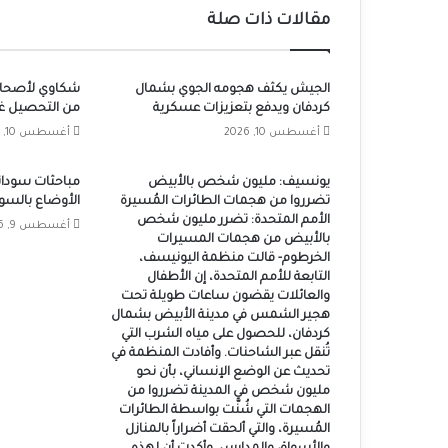
مقالات ذات صلة
الجيش يكثف هجومه الجوي بشمال
شكاوي لأصحاب
كردفان ويدفع بتعزيزات عسكرية
من التحصيل غير
أغسطس 10, 2026
أغسطس 10, 2026
يونسيف: مليون شخص بالأبيض
مباحثات سودان
تضرروا من هجمات الطائرات المُسيرة
الأوضاع بالسو
الأمم المتحدة: تضرر مليون شخص
أغسطس 9, 2026
بالأبيض من هجمات المسيرات
الخرطوم- قالت منظمة اليونيسف،
التابعة للأمم المتحدة، إن الأطفال
والعائلات يقضون ساعات طويلة تحت
هجير الشمس في مدينة الأبيض بشمال
كردفان، للحصول على مياه الشرب التي
تُنقل عبر الشاحنات. وأفادت المنظمة في
تحديث عن الوضع الإنساني، بأن نحو
مليون شخص في المدينة تضرروا من
الهجمات التي شُنَّت بواسطة الطائرات
المُسيرة، والتي ألحقت أضراراً بالمنازل