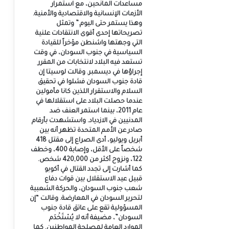
مساعدات المانحين، مع استمرار
الأزمات الإنسانية والاقتصادية والأمنية.
وهذا يستمر حتى اليوم.” وتمثل
تصريحاتها إحدى أقوى الانتقادات علنية
التي وجهتها واشنطن مؤخراً للقيادة
السياسية في جنوب السودان، في وقت
تستعد فيه البلاد لانتخابات من المقرر
إجراؤها في ديسمبر. وقالت لوسيتا إن
قادة جنوب السودان فشلوا في تحقيق
السلام والاستقرار اللذين كانا مأمولين
عندما حصلت البلاد على استقلالها في
عام 2011، بينما استمر العنف ضد
المدنيين في الازدياد. واستشهدت بأرقام
صادر عن الأمم المتحدة تظهر أنه بين
أبريل ويوليو، أدى الصراع إلى مقتل 418
شخصاً على الأقل، وإصابة 400، وخطف
122، ونزوح أكثر من 420,000 شخص.
كما أشارت إلى تجدد القتال في أكوبو
قبيل عيد الاستقلال بين قوات دفاع
شعب جنوب السودان، والحركة الشعبية
لتحرير السودان في المعارضة. وقالت “إن
المسؤولية تقع على عاتق قادة جنوب
السودان”، مضيفة أنه لا يُسْتَخْدَم
الموارد العامة لمصلحة المواطنين. كما