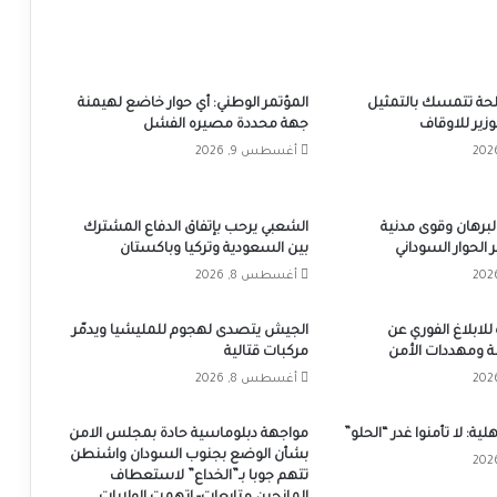
حة تتمسك بالتمثيل
المؤتمر الوطني: أي حوار خاضع لهيمنة
وزير للاوقاف
جهة محددة مصيره الفشل
أغسطس 9, 2026
لبرهان وقوى مدنية
الشعبي يرحب بإتفاق الدفاع المشترك
 الحوار السوداني
بين السعودية وتركيا وباكستان
أغسطس 8, 2026
لابلاغ الفوري عن
الجيش يتصدى لهجوم للمليشيا ويدمّر
ة ومهددات الأمن
مركبات قتالية
أغسطس 8, 2026
لية: لا تأمنوا غدر “الحلو”
مواجهة دبلوماسية حادة بمجلس الامن
بشأن الوضع بجنوب السودان واشنطن
تتهم جوبا بـ”الخداع” لاستعطاف