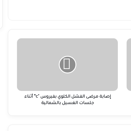
إصابة
مرضى
الفشل
الكلوي
بفيروس
"c”
أثناء
جلسات
الغسيل
بالشمالية
إصابة مرضى الفشل الكلوي بفيروس "c” أثناء
جلسات الغسيل بالشمالية