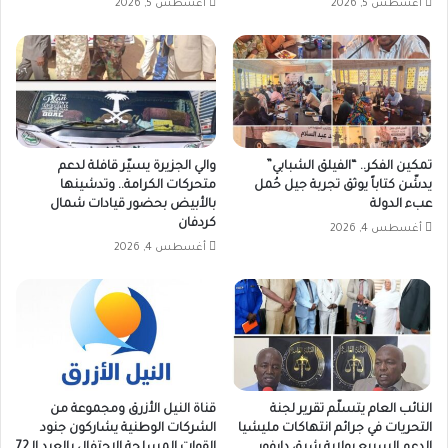
أغسطس 5, 2026
أغسطس 5, 2026
تمكين الفكر.. “الفيلق الشبابي”
والي الجزيرة يسيّر قافلة لدعم
يدشّن كتاباً يوثق تجربة جيل حُمل
متحركات الكرامة.. وتدشينها
عبء الدولة
بالأبيض بحضور قيادات شمال
كردفان
أغسطس 4, 2026
أغسطس 4, 2026
النائب العام يتسلّم تقرير لجنة
قناة النيل الأزرق ومجموعة من
التحريات في جرائم انتهاكات مليشيا
الشركات الوطنية يشاركون جنود