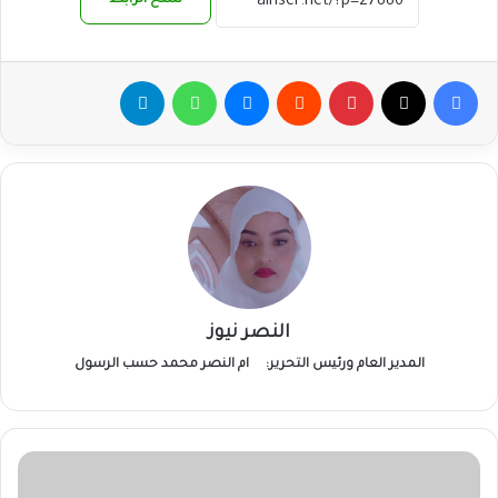
فيسبوك
‫X
بينتيريست
ماسنجر
واتساب
تيلقرام
النصر نيوز
المدير العام ورئيس التحرير:
ام النصر محمد حسب الرسول
وزير
الخارجية: