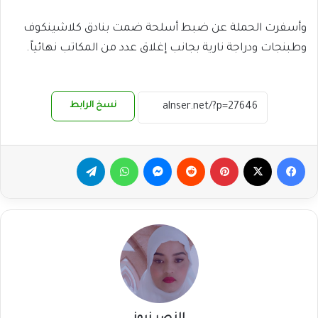
وأسفرت الحملة عن ضبط أسلحة ضمت بنادق كلاشينكوف
وطبنجات ودراجة نارية بجانب إغلاق عدد من المكاتب نهائياً.
نسخ الرابط
فيسبوك
‫X
بينتيريست
ماسنجر
واتساب
تيلقرام