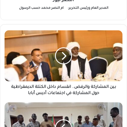
النصر نيوز
المدير العام ورئيس التحرير:
ام النصر محمد حسب الرسول
بين
المشاركة
والرفض..
انقسام
داخل
الكتلة
الديمقراطية
حول
المشاركة
في
بين المشاركة والرفض.. انقسام داخل الكتلة الديمقراطية
اجتماعات
حول المشاركة في اجتماعات أديس أبابا
أديس
أبابا
والي
الخرطوم
يدعم
شباب