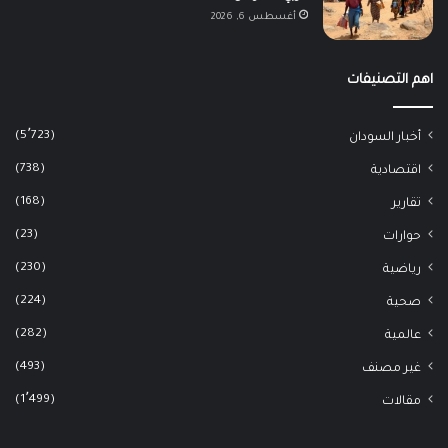
أغسطس 6, 2026
اهم التصنيفات
(5٬723)
أخبار السودان
(738)
اقتصادية
(168)
تقارير
(23)
حوارات
(230)
رياضية
(224)
صحية
(282)
عالمية
(493)
غير مصنف
(1٬499)
مقالات