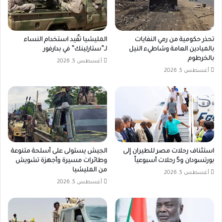
تحذر حكومية من رمي النفايات
المليشيا تقّيد استخدام النساء
بالميادين العامة وشاطيء النيل
لـ”ستارلينك” في بدارفور
بالخرطوم
أغسطس 5, 2026
أغسطس 5, 2026
استئناف رحلات مصر للطيران إلى
الجيش يستولى على أسلحة متنوعة
بورتسودان و5 رحلات أسبوعياً
وطائرات مسيرة وأجهزة تشويش
من المليشيا
أغسطس 5, 2026
أغسطس 5, 2026