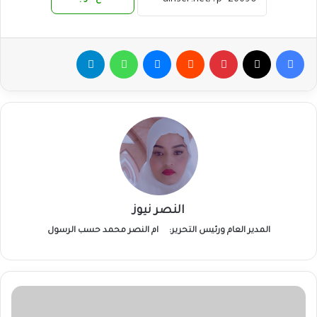
فيسبوك
‫X
بينتيريست
ماسنجر
واتساب
تيلقرام
النصر نيوز
المدير العام ورئيس التحرير:
ام النصر محمد حسب الرسول
وصول
أول