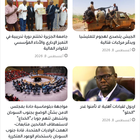
الجيش يتصدى لهجوم للمليشيا
جامعة الجزيرة تختتم دورة تدريبية في
ويدمّر مركبات قتالية
التميز الإداري والأداء المؤسسي
للكوادر المالية
أغسطس 8, 2026
أغسطس 8, 2026
اردول لقيادات أهلية: لا تأمنوا غدر
مواجهة دبلوماسية حادة بمجلس
“الحلو”
الامن بشأن الوضع بجنوب السودان
واشنطن تتهم جوبا بـ”الخداع”
أغسطس 8, 2026
لاستعطاف المانحين متابعات-
اتهمت الولايات المتحدة، قادة جنوب
السودان باستخدام الوعود المتكررة