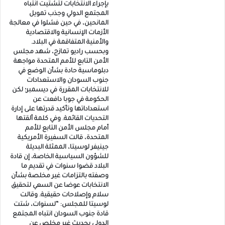
بإجراء الانتخابات لتشتيت انتباه
المجتمع الدولي وجذب تمويل
المانحين، في حين فشلوا في معالجة
الأزمات الإنسانية والاقتصادية
والأمنية المتفاقمة في البلاد.
وبحسب راديو تمازج، شهد مجلس
الأمن التابع للأمم المتحدة مواجهة
دبلوماسية حادة بشأن الوضع في
جنوب السودان والاستعدادات
للانتخابات المقررة في ديسمبر؛ لكن
الحكومة في جوبا دافعت عن
استعداداتها وتأكيد قدرتها على إدارة
التحديات القائمة. وفي كلمة ألقتها
أمام مجلس الأمن التابع للأمم
المتحدة، قالت السفيرة الأمريكية
جينيفر لوسيتا، الممثلة البديلة
للشؤون السياسية الخاصة، إن قادة
البلاد قضوا سنوات في تقديم ما
وصفته بالتزامات غير مخلصة بشأن
الانتخابات عوضا عن السعي لتحقيق
سلام وإصلاحات حقيقية. وقالت
لوسيتا للمجلس: “لسنوات، شتت
قادة جنوب السودان انتباه المجتمع
الدولي بحديث غير مخلص عن