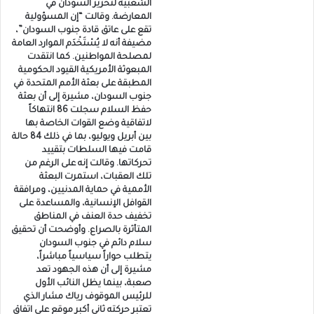
الشعبية لتحرير السودان في
المعارضة. وقالت “إن المسؤولية
تقع على عاتق قادة جنوب السودان”،
مضيفة أنه لا يُسْتَخْدَم الموارد العامة
لمصلحة المواطنين. كما انتقدت
المبعوثة الأمريكية القيود الحكومية
المطبقة على بعثة الأمم المتحدة في
جنوب السودان، مشيرة إلى أن بعثة
حفظ السلام سجلت 86 انتهاكاً
لاتفاقية وضع القوات الخاصة بها
بين أبريل ويوليو، بما في ذلك 84 حالة
قامت فيها السلطات بتقييد
تحركاتها. وقالت إنه على الرغم من
تلك العقبات، استمرت البعثة
الأممية في حماية المدنيين، ومرافقة
القوافل الإنسانية، والمساعدة على
تخفيف حدة العنف في المناطق
المتأثرة بالصراع. وأوضحت أن تحقيق
سلام دائم في جنوب السودان
يتطلب حواراً سياسياً مباشراً،
مشيرة إلى أن هذه الجهود تعد
صعبة، بينما يظل النائب الأول
للرئيس الموقوف رياك مشار الذي
تعتبر حركته ثاني أكبر موقع على اتفاق