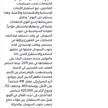
الانتخابات لجذب مساعدات
المانحين، مع استمرار الأزمات
الإنسانية والاقتصادية والأمنية. وهذا
يستمر حتى اليوم.” وتمثل
تصريحاتها إحدى أقوى الانتقادات
علنية التي وجهتها واشنطن مؤخراً
للقيادة السياسية في جنوب
السودان، في وقت تستعد فيه البلاد
لانتخابات من المقرر إجراؤها في
ديسمبر. وقالت لوسيتا إن قادة
جنوب السودان فشلوا في تحقيق
السلام والاستقرار اللذين كانا
مأمولين عندما حصلت البلاد على
استقلالها في عام 2011، بينما استمر
العنف ضد المدنيين في الازدياد.
واستشهدت بأرقام صادر عن الأمم
المتحدة تظهر أنه بين أبريل ويوليو،
أدى الصراع إلى مقتل 418 شخصاً
على الأقل، وإصابة 400، وخطف 122،
ونزوح أكثر من 420,000 شخص.
كما أشارت إلى تجدد القتال في أكوبو
قبيل عيد الاستقلال بين قوات دفاع
شعب جنوب السودان، والحركة