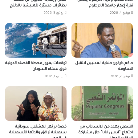
اتحاد طلاب ولاية الخرطوم يدشن
مقتل وإصابة مدنيين في قصف
نفرة إعمار جامعة الخرطوم
بطائرات مسيّرة للمليشيا بالدلنج
يونيو 4, 2026
يونيو 3, 2026
حاكم دارفور: حماية المدنيين لاتقبل
توقعات بمرور محطة الفضاء الدولية
الساومة
فوق سماء السودان
يونيو 2, 2026
يونيو 1, 2026
الشعبي يهدد من الانسحاب من
قصة بر تهز المشاعر.. سودانية
اجتماع “اديس ابابا” حال مشاركة
سبعينية ترافق والدتها التسعينية