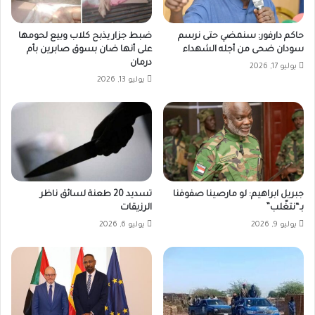
حاكم دارفور: سنمضي حتى نرسم
ضبط جزار يذبح كلاب وبيع لحومها
سودان ضحى من أجله الشهداء
على أنها ضان بسوق صابرين بأم
درمان
يوليو 17, 2026
يوليو 13, 2026
جبريل ابراهيم: لو مارصينا صفوفنا
تسديد 20 طعنة لسائق ناظر
بـ“نتغّلب”
الرزيقات
يوليو 9, 2026
يوليو 6, 2026