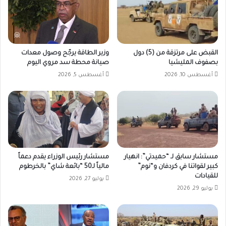
القبض على مرتزقة من (5) دول
وزير الطاقة يرجّح وصول معدات
بصفوف المليشيا
صيانة محطة سد مروي اليوم
أغسطس 10, 2026
أغسطس 5, 2026
مستشار سابق لـ “حميدتي”: انهيار
مستشار رئيس الوزراء يقدم دعماً
كبير لقواتنا في كردفان و“نوم”
مالياً لـ50 “بائعة شاي” بالخرطوم
للقيادات
يوليو 27, 2026
يوليو 29, 2026