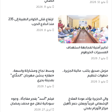
الصحي
مايو 12, 2026
مايو 11, 2026
ارتفاع قتلى الكوادر الطبية إلى 235
منذ اندلاع الحرب
مايو 6, 2026
تدابير أمنية لمجابهة استهداف
المسيرات الخرطوم
مايو 7, 2026
مزمل صديق يكتب: مالية الجزيرة…
وسط نجاح ومشاركة واسعة..
خطوات تنظيم
«عقار» يدشن مهرجان “الحكّاي”
بمدينة بحري
مايو 5, 2026
مايو 1, 2026
والي الجزيرة يؤكد عودة العلاج
فيلم “أسد” يفجر مفاجأة.. وجوه
الإشعاعي قريباً ويعلن دعم تأهيل
سودانية تطل مع محمد رمضان
مركز الأورام بمدني
أبريل 27, 2026