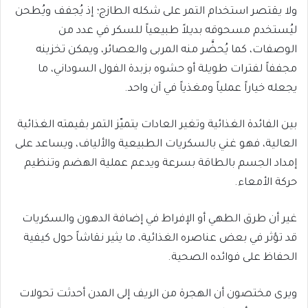
ولا يقتصر استخدام التمر على شكله الطازج؛ إذ يُجفف ويُطحن
ليُستخدم مسحوقه بديلاً طبيعياً للسكر في عدد من
الوصفات، كما يُحضَّر منه المربى والعصائر، ويمكن تخزينه
مجففاً لفترات طويلة أو حشوه بزبدة الفول السوداني، ما
يجعله خياراً عملياً ومغذياً في آن واحد.
بين الفائدة الغذائية وتغير العادات يتميّز التمر بقيمته الغذائية
العالية، فهو غني بالسكريات الطبيعية والألياف، ويساعد على
إمداد الجسم بالطاقة بسرعة ويدعم عملية الهضم وتنظيم
حركة الأمعاء.
غير أن طرق الطهي أو الإفراط في إضافة الدهون والسكريات
قد تؤثر في بعض عناصره الغذائية، ما يثير نقاشاً حول كيفية
الحفاظ على فوائده الصحية.
ويرى مختصون أن الهجرة من الريف إلى المدن أحدثت تحولات