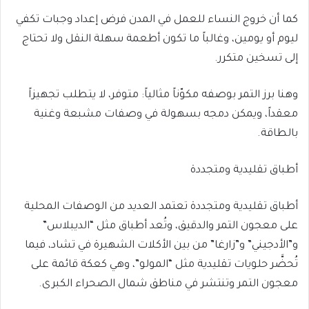
كما أن خروج النساء للعمل في المدن فرض إعداد وجبات تكفي
ليوم أو يومين، وغالباً ما تكون أطعمة سهلة النقل ولا تحتاج
إلى تسخين متكرر.
وهنا برز التمر بوصفه مكوّناً مثالياً: متوفر، لا يتطلب تجهيزاً
معقداً، ويمكن دمجه بسهولة في وصفات مشبعة وغنية
بالطاقة.
أطباق تقليدية ومتجددة
أطباق تقليدية ومتجددة تعتمد العديد من الوصفات المحلية
على معجون التمر والدقيق، وتُعد أطباق مثل “الديبلاس”
و”الأدجيني” و”زارغا” من بين الأكلات الشهيرة في تشاد، فيما
تُحضَّر حلويات تقليدية مثل “المولو”، وهي كعكة قائمة على
معجون التمر وتنتشر في مناطق شمال الصحراء الكبرى.