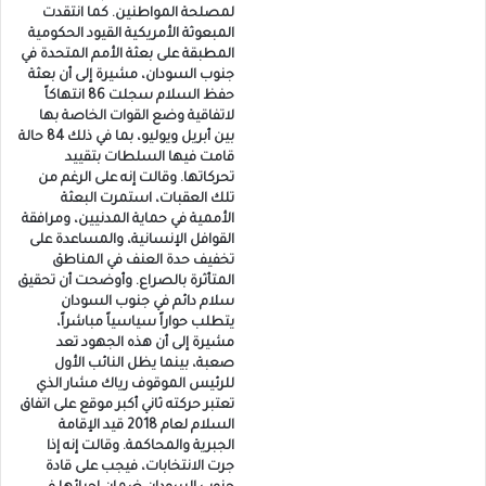
لمصلحة المواطنين. كما انتقدت
المبعوثة الأمريكية القيود الحكومية
المطبقة على بعثة الأمم المتحدة في
جنوب السودان، مشيرة إلى أن بعثة
حفظ السلام سجلت 86 انتهاكاً
لاتفاقية وضع القوات الخاصة بها
بين أبريل ويوليو، بما في ذلك 84 حالة
قامت فيها السلطات بتقييد
تحركاتها. وقالت إنه على الرغم من
تلك العقبات، استمرت البعثة
الأممية في حماية المدنيين، ومرافقة
القوافل الإنسانية، والمساعدة على
تخفيف حدة العنف في المناطق
المتأثرة بالصراع. وأوضحت أن تحقيق
سلام دائم في جنوب السودان
يتطلب حواراً سياسياً مباشراً،
مشيرة إلى أن هذه الجهود تعد
صعبة، بينما يظل النائب الأول
للرئيس الموقوف رياك مشار الذي
تعتبر حركته ثاني أكبر موقع على اتفاق
السلام لعام 2018 قيد الإقامة
الجبرية والمحاكمة. وقالت إنه إذا
جرت الانتخابات، فيجب على قادة