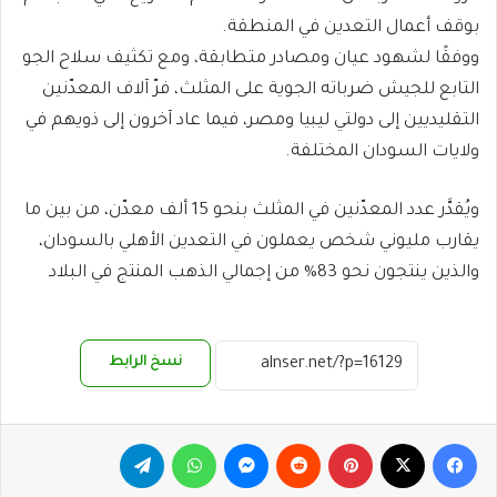
بوقف أعمال التعدين في المنطقة.
ووفقًا لشهود عيان ومصادر متطابقة، ومع تكثيف سلاح الجو
التابع للجيش ضرباته الجوية على المثلث، فرّ آلاف المعدّنين
التقليديين إلى دولتي ليبيا ومصر، فيما عاد آخرون إلى ذويهم في
ولايات السودان المختلفة.
ويُقدَّر عدد المعدّنين في المثلث بنحو 15 ألف معدّن، من بين ما
يقارب مليوني شخص يعملون في التعدين الأهلي بالسودان،
والذين ينتجون نحو 83% من إجمالي الذهب المنتج في البلاد
نسخ الرابط
فيسبوك
‫X
بينتيريست
ماسنجر
واتساب
تيلقرام