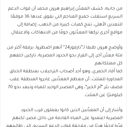
من جانبه، كشف المعدّن إبراهيم هرون محمد أن قوات الدعم
السريع استغلت جميع المناجم التي يفوق عددها 36 موقعًا
للتعدين الأهلي، تنتج كميات كبيرة من الذهب، إضافة إلى
مواقع أخرى تركها المعدّنون خوفًا من الانتهاكات والاعتقال.
وأوضح هرون طبقا لـ”دارفور24″ أنهم اضطروا، برفقة أكثر من
مئة معدّن آخر، إلى الفرار نحو الحدود المصرية، تاركين خلفهم
كل ممتلكاتهم.
كما أفاد الحمري، وهو أحد أصحاب الترحيلات بمنطقة الخناق
المجاورة للمثلث، أن معظم المعدّنين غادروا المنطقة عقب
قصف بئر “أم الخير”، وهي المصدر الوحيد للمياه وتبعد نحو 70
كيلومترًا عن المثلث.
وأشار إلى أن المعدّنين الذين كانوا يعملون قرب الحدود
المصرية اعتمدوا على المياه القادمة من داخل مصر، لكنهم
فرّوا لاحقًا هربًا من ملاحقة قوات الدعم السريع، التي طالبتهم