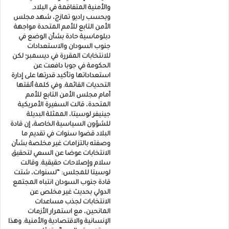
والأمنية المتفاقمة في البلاد.
وبحسب راديو تمازج، شهد مجلس
الأمن التابع للأمم المتحدة مواجهة
دبلوماسية حادة بشأن الوضع في
جنوب السودان والاستعدادات
للانتخابات المقررة في ديسمبر؛ لكن
الحكومة في جوبا دافعت عن
استعداداتها وتأكيد قدرتها على إدارة
التحديات القائمة. وفي كلمة ألقتها
أمام مجلس الأمن التابع للأمم
المتحدة، قالت السفيرة الأمريكية
جينيفر لوسيتا، الممثلة البديلة
للشؤون السياسية الخاصة، إن قادة
البلاد قضوا سنوات في تقديم ما
وصفته بالتزامات غير مخلصة بشأن
الانتخابات عوضا عن السعي لتحقيق
سلام وإصلاحات حقيقية. وقالت
لوسيتا للمجلس: “لسنوات، شتت
قادة جنوب السودان انتباه المجتمع
الدولي بحديث غير مخلص عن
الانتخابات لجذب مساعدات
المانحين، مع استمرار الأزمات
الإنسانية والاقتصادية والأمنية. وهذا