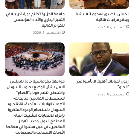
الجيش يتصدى لهجوم للمليشيا
جامعة الجزيرة تختتم دورة تدريبية في
ويدمّر مركبات قتالية
التميز الإداري والأداء المؤسسي
للكوادر المالية
أغسطس 8, 2026
أغسطس 8, 2026
اردول لقيادات أهلية: لا تأمنوا غدر
مواجهة دبلوماسية حادة بمجلس
“الحلو”
الامن بشأن الوضع بجنوب السودان
واشنطن تتهم جوبا بـ”الخداع”
أغسطس 8, 2026
لاستعطاف المانحين متابعات-
اتهمت الولايات المتحدة، قادة جنوب
السودان باستخدام الوعود المتكررة
بإجراء الانتخابات لتشتيت انتباه
المجتمع الدولي وجذب تمويل
المانحين، في حين فشلوا في معالجة
الأزمات الإنسانية والاقتصادية