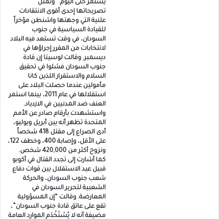
يستمر حتى اليوم.” وتمثل
تصريحاتها إحدى أقوى الانتقادات
علنية التي وجهتها واشنطن مؤخراً
للقيادة السياسية في جنوب
السودان، في وقت تستعد فيه البلاد
لانتخابات من المقرر إجراؤها في
ديسمبر. وقالت لوسيتا إن قادة
جنوب السودان فشلوا في تحقيق
السلام والاستقرار اللذين كانا
مأمولين عندما حصلت البلاد على
استقلالها في عام 2011، بينما استمر
العنف ضد المدنيين في الازدياد.
واستشهدت بأرقام صادر عن الأمم
المتحدة تظهر أنه بين أبريل ويوليو،
أدى الصراع إلى مقتل 418 شخصاً
على الأقل، وإصابة 400، وخطف 122،
ونزوح أكثر من 420,000 شخص.
كما أشارت إلى تجدد القتال في أكوبو
قبيل عيد الاستقلال بين قوات دفاع
شعب جنوب السودان، والحركة
الشعبية لتحرير السودان في
المعارضة. وقالت “إن المسؤولية
تقع على عاتق قادة جنوب السودان”،
مضيفة أنه لا يُسْتَخْدَم الموارد العامة