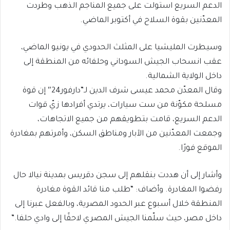
الدعم السريع استولت على جميع المناجم الذهب وطردت
المعدّنين بقوة السلاح في أكتوبر الماضي.
وسيطرت المليشيا على المثلث الحدودي في يونيو الماضي،
عقب انسحاب الجيش السوداني وحلفائه من المنطقة إلى
داخل الولاية الشمالية.
وقال المعدّن محمد عيسى شرف الدين لـ”دارفور24″ إن قوة
مسلحة مكوّنة من ست سيارات، يرتدي أفرادها زيّ قوات
الدعم السريع، قامت بتطويقهم من جميع الاتجاهات،
وجمعت المعدّنين من الآبار ومناطق السكن، وأمرتهم بمغادرة
الموقع فورًا.
وأشار إلى أن هددت بنقلهم إلى سجن دقريس بمدينة نيالا حال
رفضوا المغادرة. وأضاف: “طلب منا قائد القوة مغادرة
المنطقة خلال أسبوع عبر الحدود المصرية، وبالفعل عبرنا إلى
داخل مصر، حيث سلّمنا الجيش المصري لاحقًا إلى وادي حلفا.”