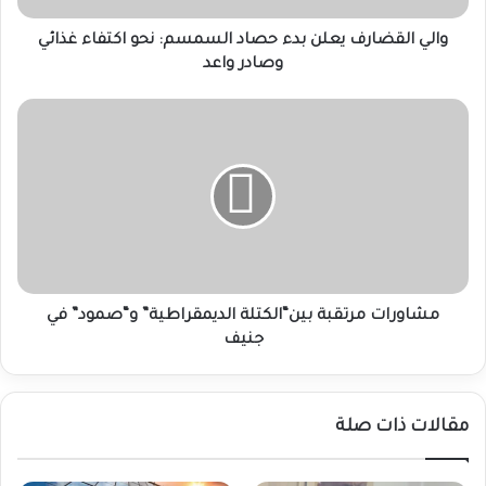
غذائي
وصادر
والي القضارف يعلن بدء حصاد السمسم: نحو اكتفاء غذائي
واعد
وصادر واعد
مشاورات
مرتقبة
بين“الكتلة
الديمقراطية”
و“صمود”
في
جنيف
مشاورات مرتقبة بين“الكتلة الديمقراطية” و“صمود” في
جنيف
مقالات ذات صلة