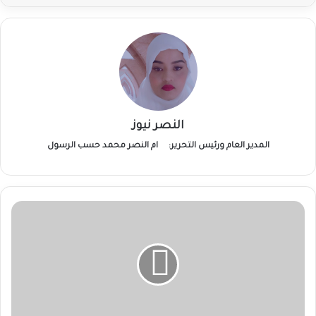
النصر نيوز
المدير العام ورئيس التحرير:
ام النصر محمد حسب الرسول
والي
القضارف
يعلن
بدء
حصاد
السمسم:
نحو
اكتفاء