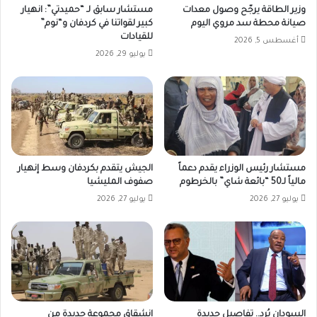
وزير الطاقة يرجّح وصول معدات
مستشار سابق لـ “حميدتي”: انهيار
صيانة محطة سد مروي اليوم
كبير لقواتنا في كردفان و“نوم”
للقيادات
أغسطس 5, 2026
يوليو 29, 2026
مستشار رئيس الوزراء يقدم دعماً
الجيش يتقدم بكردفان وسط إنهيار
مالياً لـ50 “بائعة شاي” بالخرطوم
صفوف المليشيا
يوليو 27, 2026
يوليو 27, 2026
السودان يُرد.. تفاصيل جديدة
انشقاق مجموعة جديدة من