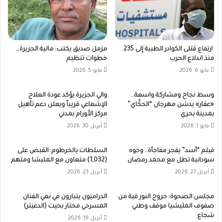
ارتفاع قتلى الكوادر الطبية إلى 235
مزمل صديق يكتب: مالية الجزيرة…
منذ اندلاع الحرب
خطوات تنظيم
مايو 6, 2026
مايو 5, 2026
وسط نجاح ومشاركة واسعة..
والي الجزيرة يؤكد عودة العلاج
«عقار» يدشن مهرجان “الحكّاي”
الإشعاعي قريباً ويعلن دعم تأهيل
بمدينة بحري
مركز الأورام بمدني
مايو 1, 2026
أبريل 30, 2026
فيلم “أسد” يفجر مفاجأة.. وجوه
السلطات بالخرطوم: القبض على
سودانية تطل مع محمد رمضان
(1,032) متعاون مع المليشا ومتهم
أبريل 27, 2026
أبريل 23, 2026
مجلس الصحوة: خروج النور قبة من
الدراميون يتبارون في نعي الفنان
صفوف المليشيا موقف وطني
المسرحي مختار بخيت (الدعيتر)
شجاع
أبريل 19, 2026