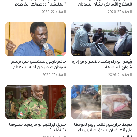
للمقترح الأمريكي بشأن السودان
“المليشيا” ووصولها الخرطوم
يوليو 27, 2026
يوليو 22, 2026
رئيس الوزراء يشدد بالاسراع في إنارة
حاكم دارفور: سنمضي حتى نرسم
شوارع العاصمة
سودان ضحى من أجله الشهداء
يوليو 21, 2026
يوليو 17, 2026
ضبط جزار يذبح كلاب وبيع لحومها
جبريل ابراهيم: لو مارصينا صفوفنا
على أنها ضان بسوق صابرين بأم
بـ“نتغّلب”
درمان