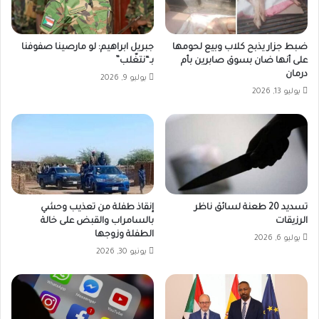
ضبط جزار يذبح كلاب وبيع لحومها
جبريل ابراهيم: لو مارصينا صفوفنا
على أنها ضان بسوق صابرين بأم
بـ“نتغّلب”
درمان
يوليو 9, 2026
يوليو 13, 2026
تسديد 20 طعنة لسائق ناظر
إنقاذ طفلة من تعذيب وحشي
الرزيقات
بالسامراب والقبض على خالة
الطفلة وزوجها
يوليو 6, 2026
يونيو 30, 2026