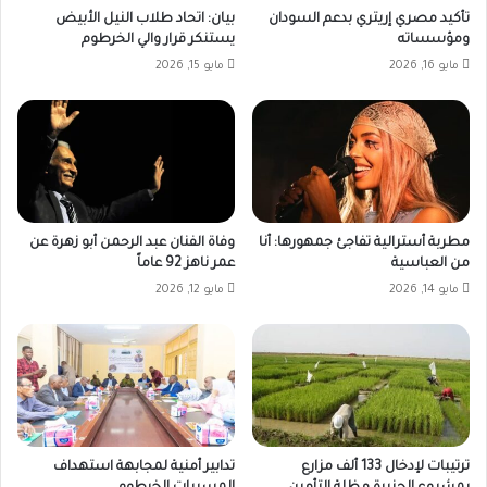
تأكيد مصري إريتري بدعم السودان
بيان: اتحاد طلاب النيل الأبيض
ومؤسساته
يستنكر قرار والي الخرطوم
مايو 16, 2026
مايو 15, 2026
مطربة أسترالية تفاجئ جمهورها: أنا
وفاة الفنان عبد الرحمن أبو زهرة عن
من العباسية
عمر ناهز 92 عاماً
مايو 14, 2026
مايو 12, 2026
ترتيبات لإدخال 133 ألف مزارع
تدابير أمنية لمجابهة استهداف