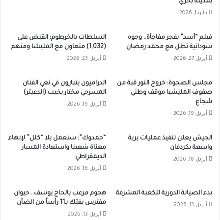
بمدينة بحري
مايو 1, 2026
فيلم “أسد” يفجر مفاجأة.. وجوه
السلطات بالخرطوم: القبض على
سودانية تطل مع محمد رمضان
(1,032) متعاون مع المليشا ومتهم
أبريل 27, 2026
أبريل 23, 2026
مجلس الصحوة: خروج النور قبة من
الدراميون يتبارون في نعي الفنان
صفوف المليشيا موقف وطني
المسرحي مختار بخيت (الدعيتر)
شجاع
أبريل 19, 2026
أبريل 19, 2026
الجيش يعلن تنفيذ عمليات برية
“حمدوك”: سنعمل بلا “كلل” لإنهاء
واسعة بكردفان
معناة شعبنا واستعادة المسار
الديمقراطي
أبريل 18, 2026
أبريل 16, 2026
بدء الصيانة الدورية للكعبة المشرفة
هجوم مرعب بالحاج يوسف.. حيوان
مفترس يفتك بـ11 رأساً من الضأن
أبريل 13, 2026
أبريل 13, 2026