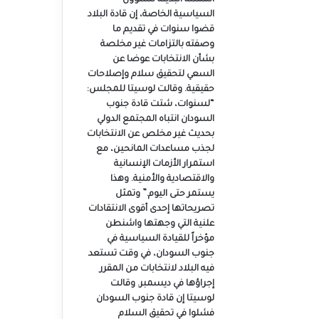
الممثلة البديلة للشؤون
السياسية الخاصة، إن قادة البلاد
قضوا سنوات في تقديم ما
وصفته بالتزامات غير مخلصة
بشأن الانتخابات عوضا عن
السعي لتحقيق سلام وإصلاحات
حقيقية. وقالت لوسيتا للمجلس:
“لسنوات، شتت قادة جنوب
السودان انتباه المجتمع الدولي
بحديث غير مخلص عن الانتخابات
لجذب مساعدات المانحين، مع
استمرار الأزمات الإنسانية
والاقتصادية والأمنية. وهذا
يستمر حتى اليوم.” وتمثل
تصريحاتها إحدى أقوى الانتقادات
علنية التي وجهتها واشنطن
مؤخراً للقيادة السياسية في
جنوب السودان، في وقت تستعد
فيه البلاد لانتخابات من المقرر
إجراؤها في ديسمبر. وقالت
لوسيتا إن قادة جنوب السودان
فشلوا في تحقيق السلام