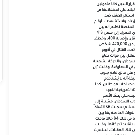
ار اللذين كانا مأمولين
لاد على استقلالها في
، بينما استمر العنف ضد
ازدياد. واستشهدت بأرقام
المتحدة تظهر أنه بين
أبريل ويوليو، أدى الصراع إلى مقتل 418
شخصاً على الأقل، وإصابة 400، وخطف
122، ونزوح أكثر من 420,000 شخص.
جدد القتال في أكوبو
قلال بين قوات دفاع
دان، والحركة الشعبية
 في المعارضة. وقالت “إن
 على عاتق قادة جنوب
 أنه لا يُسْتَخْدَم
 لمصلحة المواطنين. كما
 الأمريكية القيود
قة على بعثة الأمم
وب السودان، مشيرة إلى
أن بعثة حفظ السلام سجلت 86 انتهاكاً
لقوات الخاصة بها بين
أبريل ويوليو، بما في ذلك 84 حالة قامت
تقييد تحركاتها. وقالت
من تلك العقبات، استمرت