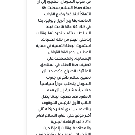
في جنوب السودان، مشيرة إلى أن
بعثة حفظ السلام سجلت 86
انتهاكاً لاتفاقية وضع القوات
الخاصة بها بين أبريل ويوليو، بما
في ذلك 84 حالة قامت فيها
السلطات بتقييد تحركاتها. وقالت
إنه على الرغم من تلك العقبات،
استمرت البعثة الأممية في حماية
المدنيين، ومرافقة القوافل
الإنسانية، والمساعدة على
تخفيف حدة العنف في المناطق
المتأثرة بالصراع. وأوضحت أن
تحقيق سلام دائم في جنوب
السودان يتطلب حواراً سياسياً
مباشراً، مشيرة إلى أن هذه
الجهود تعد صعبة، بينما يظل
النائب الأول للرئيس الموقوف
رياك مشار الذي تعتبر حركته ثاني
أكبر موقع على اتفاق السلام لعام
2018 قيد الإقامة الجبرية
والمحاكمة. وقالت إنه إذا جرت