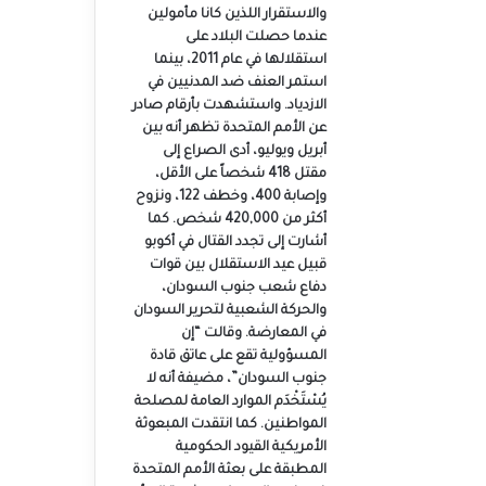
والاستقرار اللذين كانا مأمولين
عندما حصلت البلاد على
استقلالها في عام 2011، بينما
استمر العنف ضد المدنيين في
الازدياد. واستشهدت بأرقام صادر
عن الأمم المتحدة تظهر أنه بين
أبريل ويوليو، أدى الصراع إلى
مقتل 418 شخصاً على الأقل،
وإصابة 400، وخطف 122، ونزوح
أكثر من 420,000 شخص. كما
أشارت إلى تجدد القتال في أكوبو
قبيل عيد الاستقلال بين قوات
دفاع شعب جنوب السودان،
والحركة الشعبية لتحرير السودان
في المعارضة. وقالت “إن
المسؤولية تقع على عاتق قادة
جنوب السودان”، مضيفة أنه لا
يُسْتَخْدَم الموارد العامة لمصلحة
المواطنين. كما انتقدت المبعوثة
الأمريكية القيود الحكومية
المطبقة على بعثة الأمم المتحدة