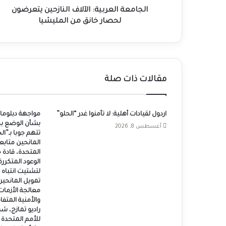
الجامعة العربية: الآلاف النازحين يتعرضون
لحصار خانق من المليشيا
مقالات ذات صلة
اردول لقيادات أهلية: لا تأمنوا غدر “الحلو”
مواجهة دبلوما
بشأن الوضع ب
أغسطس 8, 2026
تتهم جوبا بـ”
المانحين متابع
المتحدة، قادة
الوعود المتكررة 
لتشتيت انتباه 
تمويل المانحين
معالجة الأزمات
والأمنية المتف
راديو تمازج، ش
للأمم المتحدة 