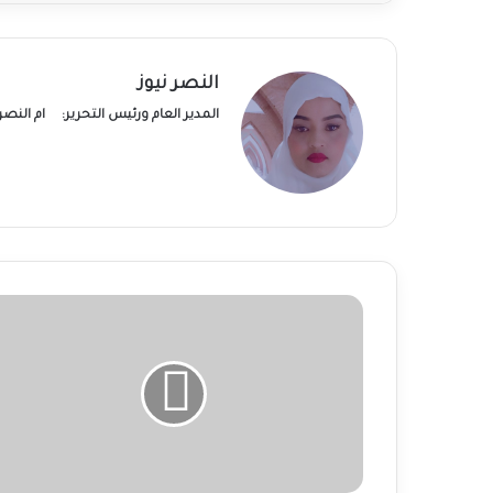
النصر نيوز
المدير العام ورئيس التحرير:
ام النص
الجامعة
العربية:
الآلاف
النازحين
يتعرضون
لحصار
خانق
من
المليشيا