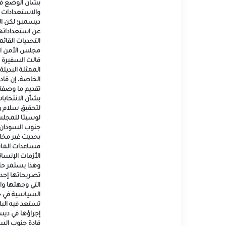
بشأن الوضع ف
والاستعدادات ل
ديسمبر؛ لكن ا
عن استعداداتها 
التحديات القائم
مجلس الأمن الت
قالت السفيرة ا
الممثلة البديل
الخاصة، إن قاد
تقديم ما وصفته
بشأن الانتخاب
لتحقيق سلام و
لوسيتا للمجل
جنوب السودان ا
بحديث غير مخل
مساعدات المان
الأزمات الإنسان
وهذا يستمر حتى
تصريحاتها إحدى
التي وجهتها وا
السياسية في ج
تستعد فيه البلا
إجراؤها في ديس
قادة جنوب الس