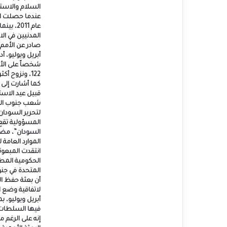
السلام والاستقر
عندما حصلت الب
عام 2011
المدنيين في ال
صادر عن الأمم 
كما أشارت إلى ت
قبيل عيد الاست
شعب جنوب السو
لتحرير السودان
المسؤولية تقع
السودان”، مضيفة
الموارد العامة
انتقدت المبعوثة
الحكومية المطب
المتحدة في جن
لاتفاقية وضع ا
فيها السلطات ب
إنه على الرغم 