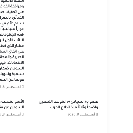
البعثة الأممية 
ومرافقة القواف
على تخفيف حدة
المتأثرة بالصر
سلام دائم في 
حواراً سياسياً 
هذه الجهود تع
النائب الأول ل
مشار الذي تعتبر
الجبرية والمحاك
الانتخابات، في
السودان ضمان 
سلمية وتمويلها
عوضا عن الدعم 
أغسطس 8, 2026
عضو بـ«السيادي»: الموقف المصري
الأمم المتحدة: 
واضحاً وثابتاً منذ اندلاع الحرب
السودان عن فق
أغسطس 8, 2026
أغسطس 8, 2026