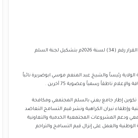
أصدر الطاهر إبراهيم الخير والي ولاية الجزيرة اليوم القرار رقم (34) لسنة 2026م بتشكيل لجنة السلم
الولاية رئيساً والشيخ عبد المنعم موسي ابوضريرة نائباً
لإعلام ناطقاً رسمياً وعضوية 75 آخرين .
 تكوين إطار جامع يعني بالسلم المجتمعي ومكافحة
ة وإطفاء نيران الكراهية ونشر قيم التسامح التعاضد
ي ودعم المشروعات المجتمعية الخدمية والتعاونية
 الوطنية والعمل على إنزال قيم التسامح والتراحم