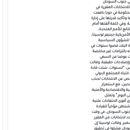
ي جنوب السودان
لانتخابات المقررة في
لحكومة في جوبا دافعت
وتأكيد قدرتها على إدارة
ة. وفي كلمة ألقتها أمام
ابع للأمم المتحدة،
لأمريكية جينيفر لوسيتا،
ة للشؤون السياسية
ة البلاد قضوا سنوات في
 بالتزامات غير مخلصة
ات عوضا عن السعي
إصلاحات حقيقية. وقالت
س: “لسنوات، شتت قادة
نتباه المجتمع الدولي
ص عن الانتخابات لجذب
حين، مع استمرار
ية والاقتصادية والأمنية.
 اليوم.” وتمثل
 أقوى الانتقادات علنية
شنطن مؤخراً للقيادة
نوب السودان، في وقت
د لانتخابات من المقرر
مبر. وقالت لوسيتا إن
ودان فشلوا في تحقيق