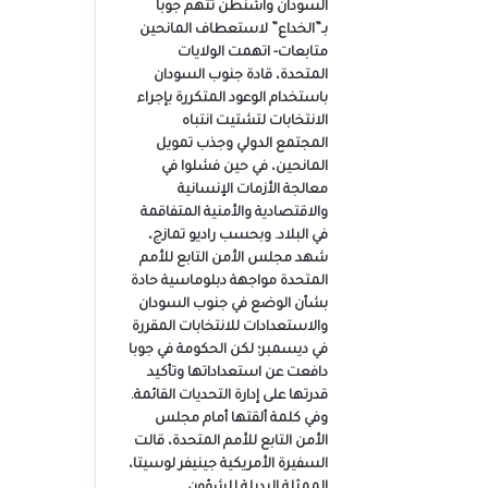
السودان واشنطن تتهم جوبا
بـ”الخداع” لاستعطاف المانحين
متابعات- اتهمت الولايات
المتحدة، قادة جنوب السودان
باستخدام الوعود المتكررة بإجراء
الانتخابات لتشتيت انتباه
المجتمع الدولي وجذب تمويل
المانحين، في حين فشلوا في
معالجة الأزمات الإنسانية
والاقتصادية والأمنية المتفاقمة
في البلاد. وبحسب راديو تمازج،
شهد مجلس الأمن التابع للأمم
المتحدة مواجهة دبلوماسية حادة
بشأن الوضع في جنوب السودان
والاستعدادات للانتخابات المقررة
في ديسمبر؛ لكن الحكومة في جوبا
دافعت عن استعداداتها وتأكيد
قدرتها على إدارة التحديات القائمة.
وفي كلمة ألقتها أمام مجلس
الأمن التابع للأمم المتحدة، قالت
السفيرة الأمريكية جينيفر لوسيتا،