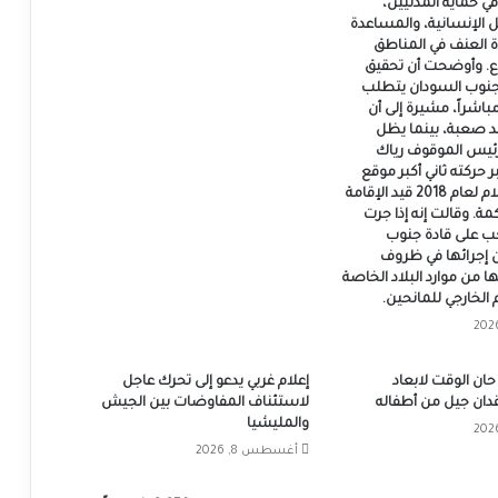
في حماية المدنيين،
ل الإنسانية، والمساعدة
 العنف في المناطق
اع. وأوضحت أن تحقيق
جنوب السودان يتطلب
مباشراً، مشيرة إلى أن
د صعبة، بينما يظل
لرئيس الموقوف رياك
 حركته ثاني أكبر موقع
على اتفاق السلام لعام 2018 قيد الإقامة
مة. وقالت إنه إذا جرت
جب على قادة جنوب
إجرائها في ظروف
 من موارد البلاد الخاصة
الخارجي للمانحين.
حان الوقت لابعاد
إعلام غربي يدعو إلى تحرك عاجل
دان جيل من أطفاله
لاستئناف المفاوضات بين الجيش
والمليشيا
أغسطس 8, 2026