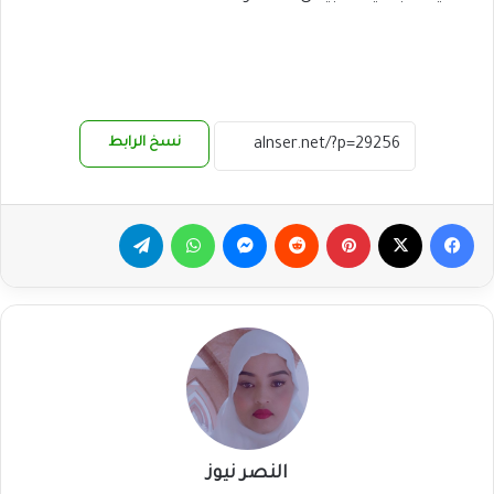
نسخ الرابط
فيسبوك
‫X
بينتيريست
ماسنجر
واتساب
تيلقرام
النصر نيوز