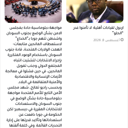
اردول لقيادات أهلية: لا تأمنوا غدر
مواجهة دبلوماسية حادة بمجلس
“الحلو”
الامن بشأن الوضع بجنوب السودان
واشنطن تتهم جوبا بـ”الخداع”
أغسطس 8, 2026
لاستعطاف المانحين متابعات-
اتهمت الولايات المتحدة، قادة جنوب
السودان باستخدام الوعود المتكررة
بإجراء الانتخابات لتشتيت انتباه
المجتمع الدولي وجذب تمويل
المانحين، في حين فشلوا في معالجة
الأزمات الإنسانية والاقتصادية
والأمنية المتفاقمة في البلاد.
وبحسب راديو تمازج، شهد مجلس
الأمن التابع للأمم المتحدة مواجهة
دبلوماسية حادة بشأن الوضع في
جنوب السودان والاستعدادات
للانتخابات المقررة في ديسمبر؛ لكن
الحكومة في جوبا دافعت عن
استعداداتها وتأكيد قدرتها على إدارة
التحديات القائمة. وفي كلمة ألقتها