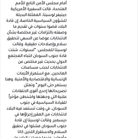
أمام مجلس الأمن التابع للأمم
المتحدة، قالت السفيرة الأمريكية
جينيفر لوسيتا، الممثلة البديلة
للشؤون السياسية الخاصة، إن قادة
البلاد قضوا سنوات في تقديم ما
وصفته بالتزامات غير مخلصة بشأن
الانتخابات عوضا عن السعي لتحقيق
سلام وإصلاحات حقيقية. وقالت
لوسيتا للمجلس: “لسنوات، شتت
قادة جنوب السودان انتباه المجتمع
الدولي بحديث غير مخلص عن
الانتخابات لجذب مساعدات
المانحين، مع استمرار الأزمات
الإنسانية والاقتصادية والأمنية. وهذا
يستمر حتى اليوم.” وتمثل
تصريحاتها إحدى أقوى الانتقادات
علنية التي وجهتها واشنطن مؤخراً
للقيادة السياسية في جنوب
السودان، في وقت تستعد فيه البلاد
لانتخابات من المقرر إجراؤها في
ديسمبر. وقالت لوسيتا إن قادة
جنوب السودان فشلوا في تحقيق
السلام والاستقرار اللذين كانا