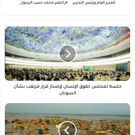
المدير العام ورئيس التحرير:
ام النصر محمد حسب الرسول
جلسة
لمجلس
حقوق
الإنسان
لإصدار
قرار
مرتقب
بشأن
السودان
جلسة لمجلس حقوق الإنسان لإصدار قرار مرتقب بشأن
السودان
تحذيرات
من
سيول
وفيضانات
بـ10