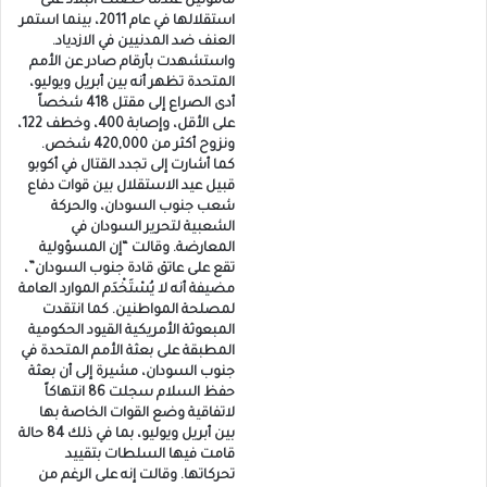
مأمولين عندما حصلت البلاد على
استقلالها في عام 2011، بينما استمر
العنف ضد المدنيين في الازدياد.
واستشهدت بأرقام صادر عن الأمم
المتحدة تظهر أنه بين أبريل ويوليو،
أدى الصراع إلى مقتل 418 شخصاً
على الأقل، وإصابة 400، وخطف 122،
ونزوح أكثر من 420,000 شخص.
كما أشارت إلى تجدد القتال في أكوبو
قبيل عيد الاستقلال بين قوات دفاع
شعب جنوب السودان، والحركة
الشعبية لتحرير السودان في
المعارضة. وقالت “إن المسؤولية
تقع على عاتق قادة جنوب السودان”،
مضيفة أنه لا يُسْتَخْدَم الموارد العامة
لمصلحة المواطنين. كما انتقدت
المبعوثة الأمريكية القيود الحكومية
المطبقة على بعثة الأمم المتحدة في
جنوب السودان، مشيرة إلى أن بعثة
حفظ السلام سجلت 86 انتهاكاً
لاتفاقية وضع القوات الخاصة بها
بين أبريل ويوليو، بما في ذلك 84 حالة
قامت فيها السلطات بتقييد
تحركاتها. وقالت إنه على الرغم من