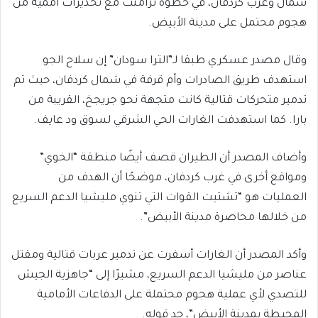
شمال وغرب كردفان، في خطوة تزامنت مع تحذيرات أممية من
هجوم محتمل على مدينة الأبيض.
وقال مصدر عسكري طبقا لـ”الترا سودان” إن سلاح الجو
استهدف طريق الصادرات وأم قرفة في شمال كردفان، حيث تم
تدمير متحركات قتالية كانت متجهة نحو جريجخ، القريبة من
بارا. كما استهدفت الغارات الحي الشرقي لسوق ود عايف.
وأضاف المصدر أن الطيران قصف أيضًا منطقة “الخوي”
ومواقع أخرى في غرب كردفان، موضحًا أن الهدف من
العمليات هو “تشتيت القوات التي تنوي مليشيا الدعم السريع
من خلالها محاصرة مدينة الأبيض”.
وأكد المصدر أن الغارات أسفرت عن تدمير عربات قتالية ومقتل
عناصر من مليشيا الدعم السريع، مشيرًا إلى “جاهزية الجيش
للتصدي لأي عملية هجوم محتملة على الدفاعات الأمامية
المحيطة بمدينة الأبيض”، حد قوله.