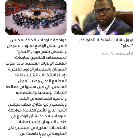
اردول لقيادات أهلية: لا تأمنوا غدر
مواجهة دبلوماسية حادة بمجلس
“الحلو”
الامن بشأن الوضع بجنوب السودان
واشنطن تتهم جوبا بـ”الخداع”
أغسطس 8, 2026
لاستعطاف المانحين متابعات-
اتهمت الولايات المتحدة، قادة جنوب
السودان باستخدام الوعود المتكررة
بإجراء الانتخابات لتشتيت انتباه
المجتمع الدولي وجذب تمويل
المانحين، في حين فشلوا في معالجة
الأزمات الإنسانية والاقتصادية
والأمنية المتفاقمة في البلاد.
وبحسب راديو تمازج، شهد مجلس
الأمن التابع للأمم المتحدة مواجهة
دبلوماسية حادة بشأن الوضع في
جنوب السودان والاستعدادات
للانتخابات المقررة في ديسمبر؛ لكن
الحكومة في جوبا دافعت عن