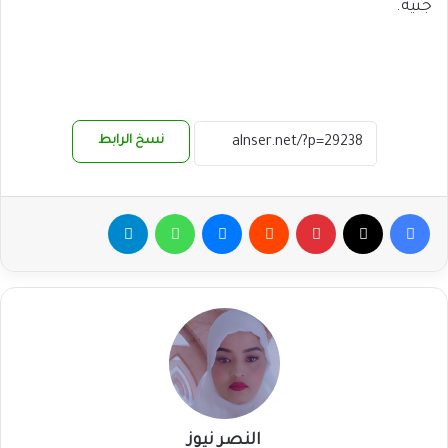
جنيه.
نسخ الرابط
فيسبوك
‫X
بينتيريست
ماسنجر
واتساب
تيلقرام
النصر نيوز