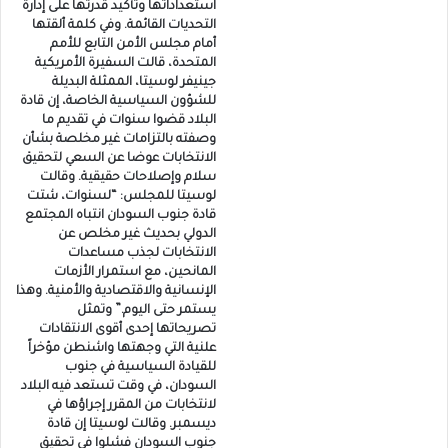
استعداداتها وتأكيد قدرتها على إدارة
التحديات القائمة. وفي كلمة ألقتها
أمام مجلس الأمن التابع للأمم
المتحدة، قالت السفيرة الأمريكية
جينيفر لوسيتا، الممثلة البديلة
للشؤون السياسية الخاصة، إن قادة
البلاد قضوا سنوات في تقديم ما
وصفته بالتزامات غير مخلصة بشأن
الانتخابات عوضا عن السعي لتحقيق
سلام وإصلاحات حقيقية. وقالت
لوسيتا للمجلس: “لسنوات، شتت
قادة جنوب السودان انتباه المجتمع
الدولي بحديث غير مخلص عن
الانتخابات لجذب مساعدات
المانحين، مع استمرار الأزمات
الإنسانية والاقتصادية والأمنية. وهذا
يستمر حتى اليوم.” وتمثل
تصريحاتها إحدى أقوى الانتقادات
علنية التي وجهتها واشنطن مؤخراً
للقيادة السياسية في جنوب
السودان، في وقت تستعد فيه البلاد
لانتخابات من المقرر إجراؤها في
ديسمبر. وقالت لوسيتا إن قادة
جنوب السودان فشلوا في تحقيق