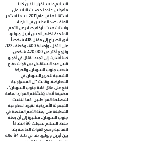
السلام والاستقرار اللذين كانا
مأمولين عندما حصلت البلاد على
استقلالها في عام 2011، بينما استمر
العنف ضد المدنيين في الازدياد.
واستشهدت بأرقام صادر عن الأمم
المتحدة تظهر أنه بين أبريل ويوليو،
أدى الصراع إلى مقتل 418 شخصاً
على الأقل، وإصابة 400، وخطف 122،
ونزوح أكثر من 420,000 شخص.
كما أشارت إلى تجدد القتال في أكوبو
قبيل عيد الاستقلال بين قوات دفاع
شعب جنوب السودان، والحركة
الشعبية لتحرير السودان في
المعارضة. وقالت “إن المسؤولية
تقع على عاتق قادة جنوب السودان”،
مضيفة أنه لا يُسْتَخْدَم الموارد العامة
لمصلحة المواطنين. كما انتقدت
المبعوثة الأمريكية القيود الحكومية
المطبقة على بعثة الأمم المتحدة في
جنوب السودان، مشيرة إلى أن بعثة
حفظ السلام سجلت 86 انتهاكاً
لاتفاقية وضع القوات الخاصة بها
بين أبريل ويوليو، بما في ذلك 84 حالة