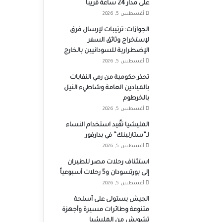
على مدار 24 ساعة قريباً
أغسطس 5, 2026
الجوازات: ترتيبات لإرسال فرق
لإستخراج وثائق السفر
الإضطرارية للسودانيين بالخارج
أغسطس 5, 2026
تحذر حكومية من رمي النفايات
بالميادين العامة وشاطيء النيل
بالخرطوم
أغسطس 5, 2026
المليشيا تقّيد استخدام النساء
لـ”ستارلينك” في بدارفور
أغسطس 5, 2026
استئناف رحلات مصر للطيران
إلى بورتسودان و5 رحلات أسبوعياً
أغسطس 5, 2026
الجيش يستولى على أسلحة
متنوعة وطائرات مسيرة وأجهزة
تشويش من المليشيا