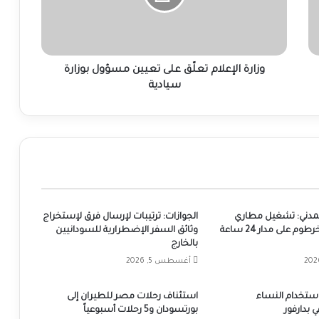
مسؤول
بوزارة
سيادية
وزارة الإعلام تعلّق على تعيين مسؤول بوزارة
سيادية
المدني: تشغيل مطاري
الجوازات: ترتيبات لإرسال فرق لإستخراج
بورتسودان والخرطوم على مدار 24 ساعة
وثائق السفر الإضطرارية للسودانيين
بالخارج
أغسطس 5, 2026
 استخدام النساء
استئناف رحلات مصر للطيران إلى
 بدارفور
بورتسودان و5 رحلات أسبوعياً