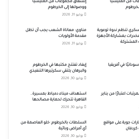
ات من المليشيا
إنشقاق مجموعات من المليشيا
لخرطوم
ووصولها إلى الخرطوم
يوليو 31, 2026
عسكري تنظم ندوة توعوية
مناوي: معاناة الشعب يجب أن تظل
خدرات بمشاركة الأجهزة
مقدمة الأولويات
ت المشتركة
يوليو 31, 2026
لاجئًا سودانيًا في أفريقيا
إيغاد تفتتح مكتبها في الخرطوم
والبرهان يلتقي سكرتيرها التنفيذي
يوليو 30, 2026
تبات اعتبارًا من يناير
استهداف ميناء دمياط بمسيرة..
القاهرة تتحرك لحماية مصالحها
يوليو 30, 2026
ات جوية على مواقع
السلطات بالخرطوم: خلو العاصمة من
كردفان
أي أمراض وبائية
يوليو 30, 2026