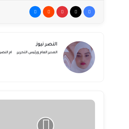
فيسبوك
‫X
بينتيريست
ماسنجر
النصر نيوز
المدير العام ورئيس التحرير:
ام النص
تقرير
أممي:
نزوح
6
آلاف