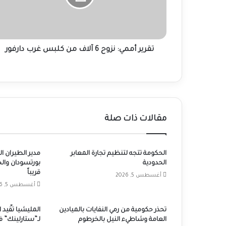
من
كلبس
غرب
دارفور
تقرير أممي: نزوح 6 آلاف من كلبس غرب دارفور
مقالات ذات صلة
الحكومة تتجه لتنظيم تجارة المعابر
مدير الطيران 
الحدودية
قريباً
أغسطس 5, 2026
أغسطس 5, 2026
تحذر حكومية من رمي النفايات بالميادين
المليشيا تقّيد
العامة وشاطيء النيل بالخرطوم
لـ”ستارلينك” في