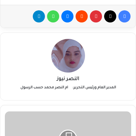
فيسبوك
‫X
بينتيريست
ماسنجر
واتساب
تيلقرام
النصر نيوز
المدير العام ورئيس التحرير:
ام النصر محمد حسب الرسول
د.
طارق
محمد
عمر