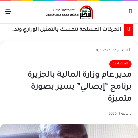
بحث عن
الق
المؤتمر الوطني: أي حوار خاضع لهيمنة جهة محددة مصيره الفشل
الرئيسية
/
اقتصادية
اقتصادية
مدير عام وزارة المالية بالجزيرة
برنامج “إيصالي” يسير بصورة
متميزة
يوليو 3, 2026