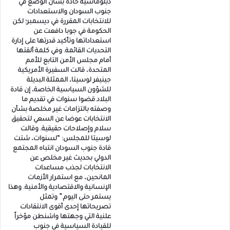
دبلوماسية حادة بشأن الوضع في
جنوب السودان والاستعدادات
للانتخابات المقررة في ديسمبر؛ لكن
الحكومة في جوبا دافعت عن
استعداداتها وتأكيد قدرتها على إدارة
التحديات القائمة. وفي كلمة ألقتها
أمام مجلس الأمن التابع للأمم
المتحدة، قالت السفيرة الأمريكية
جينيفر لوسيتا، الممثلة البديلة
للشؤون السياسية الخاصة، إن قادة
البلاد قضوا سنوات في تقديم ما
وصفته بالتزامات غير مخلصة بشأن
الانتخابات عوضا عن السعي لتحقيق
سلام وإصلاحات حقيقية. وقالت
لوسيتا للمجلس: “لسنوات، شتت
قادة جنوب السودان انتباه المجتمع
الدولي بحديث غير مخلص عن
الانتخابات لجذب مساعدات
المانحين، مع استمرار الأزمات
الإنسانية والاقتصادية والأمنية. وهذا
يستمر حتى اليوم.” وتمثل
تصريحاتها إحدى أقوى الانتقادات
علنية التي وجهتها واشنطن مؤخراً
للقيادة السياسية في جنوب