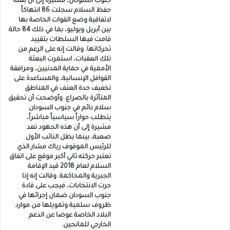
جنوب السودان، مشيرة إلى أن بعثة
حفظ السلام سجلت 86 انتهاكاً
لاتفاقية وضع القوات الخاصة بها
بين أبريل ويوليو، بما في ذلك 84 حالة
قامت فيها السلطات بتقييد
تحركاتها. وقالت إنه على الرغم من
تلك العقبات، استمرت البعثة
الأممية في حماية المدنيين، ومرافقة
القوافل الإنسانية، والمساعدة على
تخفيف حدة العنف في المناطق
المتأثرة بالصراع. وأوضحت أن تحقيق
سلام دائم في جنوب السودان
يتطلب حواراً سياسياً مباشراً،
مشيرة إلى أن هذه الجهود تعد
صعبة، بينما يظل النائب الأول
للرئيس الموقوف رياك مشار الذي
تعتبر حركته ثاني أكبر موقع على اتفاق
السلام لعام 2018 قيد الإقامة
الجبرية والمحاكمة. وقالت إنه إذا
جرت الانتخابات، فيجب على قادة
جنوب السودان ضمان إجرائها في
ظروف سلمية وتمويلها من موارد
البلاد الخاصة عوضا عن الدعم
الخارجي للمانحين.