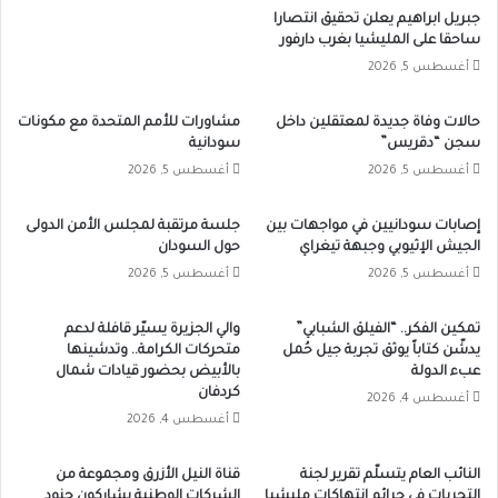
جبريل ابراهيم يعلن تحقيق انتصارا
ساحقا على المليشيا بغرب دارفور
أغسطس 5, 2026
حالات وفاة جديدة لمعتقلين داخل
مشاورات للأمم المتحدة مع مكونات
سجن “دقريس”
سودانية
أغسطس 5, 2026
أغسطس 5, 2026
إصابات سودانيين في مواجهات بين
جلسة مرتقبة لمجلس الأمن الدولى
الجيش الإثيوبي وجبهة تيغراي
حول السودان
أغسطس 5, 2026
أغسطس 5, 2026
تمكين الفكر.. “الفيلق الشبابي”
والي الجزيرة يسيّر قافلة لدعم
يدشّن كتاباً يوثق تجربة جيل حُمل
متحركات الكرامة.. وتدشينها
عبء الدولة
بالأبيض بحضور قيادات شمال
كردفان
أغسطس 4, 2026
أغسطس 4, 2026
النائب العام يتسلّم تقرير لجنة
قناة النيل الأزرق ومجموعة من
التحريات في جرائم انتهاكات مليشيا
الشركات الوطنية يشاركون جنود