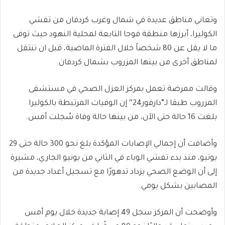
وتعاني مناطق عديدة في شمال وغرب كردفان من تفشي
الكوليرا، أبرزها منطقة فوجا التابعة لمحلية النهود حيث توفى
ما لا يقل عن 80 شخصاً خلال الفترة الماضية، قبل ان تنتقل
لمناطق أخرى من بينها المزروب بشمال كردفان.
وقالت ممرضة تعمل بمركز العزل الصحي في مستشفى
المزروب طبقا لـ”دارفور24″ إن الوفيات المرتبطة بالكوليرا
بلغت 16 حالة حتى الآن، من بينها حالة وفاة سُجلت أمس.
وأضافت أن إجمالي الإصابات المؤكدة بلغ نحو 300 حالة حتى 29
يونيو، منذ بدء تفشي الوباء في الثاني من يونيو الجاري، مشيرة
إلى أن الوضع الصحي يزداد تدهورًا مع تسجيل أعداد جديدة من
المصابين بشكل يومي.
وأوضحت أن المركز سجل 49 إصابة جديدة خلال يوم أمس