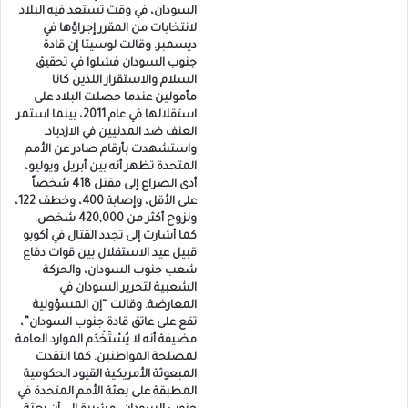
السودان، في وقت تستعد فيه البلاد
لانتخابات من المقرر إجراؤها في
ديسمبر. وقالت لوسيتا إن قادة
جنوب السودان فشلوا في تحقيق
السلام والاستقرار اللذين كانا
مأمولين عندما حصلت البلاد على
استقلالها في عام 2011، بينما استمر
العنف ضد المدنيين في الازدياد.
واستشهدت بأرقام صادر عن الأمم
المتحدة تظهر أنه بين أبريل ويوليو،
أدى الصراع إلى مقتل 418 شخصاً
على الأقل، وإصابة 400، وخطف 122،
ونزوح أكثر من 420,000 شخص.
كما أشارت إلى تجدد القتال في أكوبو
قبيل عيد الاستقلال بين قوات دفاع
شعب جنوب السودان، والحركة
الشعبية لتحرير السودان في
المعارضة. وقالت “إن المسؤولية
تقع على عاتق قادة جنوب السودان”،
مضيفة أنه لا يُسْتَخْدَم الموارد العامة
لمصلحة المواطنين. كما انتقدت
المبعوثة الأمريكية القيود الحكومية
المطبقة على بعثة الأمم المتحدة في