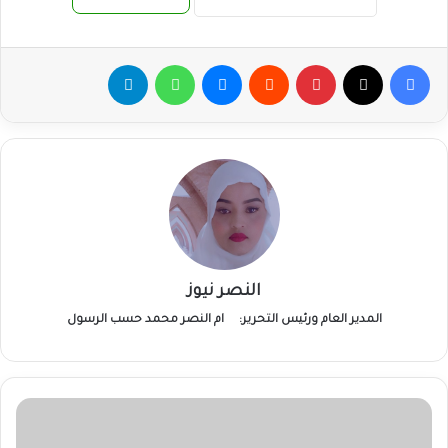
فيسبوك
‫X
بينتيريست
ماسنجر
واتساب
تيلقرام
النصر نيوز
المدير العام ورئيس التحرير:
ام النصر محمد حسب الرسول
الجيش
يعلن