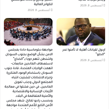
ويدمّر مركبات قتالية
التميز الإداري والأداء المؤسسي
للكوادر المالية
أغسطس 8, 2026
أغسطس 8, 2026
اردول لقيادات أهلية: لا تأمنوا غدر
مواجهة دبلوماسية حادة بمجلس
“الحلو”
الامن بشأن الوضع بجنوب السودان
واشنطن تتهم جوبا بـ”الخداع”
أغسطس 8, 2026
لاستعطاف المانحين متابعات-
اتهمت الولايات المتحدة، قادة جنوب
السودان باستخدام الوعود المتكررة
بإجراء الانتخابات لتشتيت انتباه
المجتمع الدولي وجذب تمويل
المانحين، في حين فشلوا في معالجة
الأزمات الإنسانية والاقتصادية
والأمنية المتفاقمة في البلاد.
وبحسب راديو تمازج، شهد مجلس
الأمن التابع للأمم المتحدة مواجهة