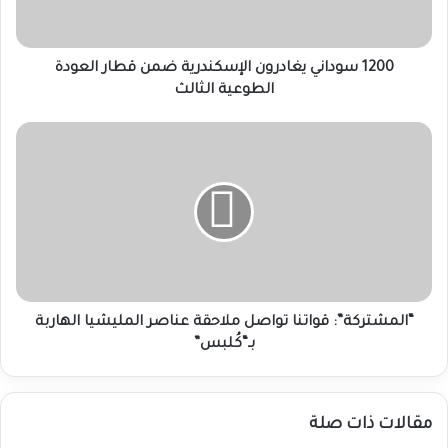
العودة
الطوعية
الثالث
1200 سوداني يغادرون الإسكندرية ضمن قطار العودة
الطوعية الثالث
“المشتركة”:
قواتنا
تواصل
ملاحقة
عناصر
المليشيا
الهاربة
بـ“كُلبس”
“المشتركة”: قواتنا تواصل ملاحقة عناصر المليشيا الهاربة
بـ“كُلبس”
مقالات ذات صلة