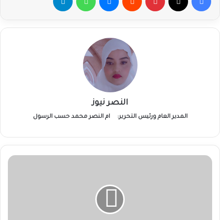
النصر نيوز
المدير العام ورئيس التحرير:
ام النصر محمد حسب الرسول
1200
سوداني
يغادرون
الإسكندرية
ضمن
قطار