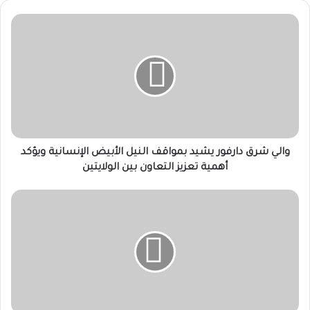
والي
شرق
دارفور
يشيد
بمواقف
النيل
الأبيض
الإنسانية
ويؤكد
أهمية
والي شرق دارفور يشيد بمواقف النيل الأبيض الإنسانية ويؤكد
تعزيز
أهمية تعزيز التعاون بين الولايتين
التعاون
بين
السودان
الولايتين
يحيط
مجلس
الأمن
بأحصائية
صادمة
لمحتجزي
سجن