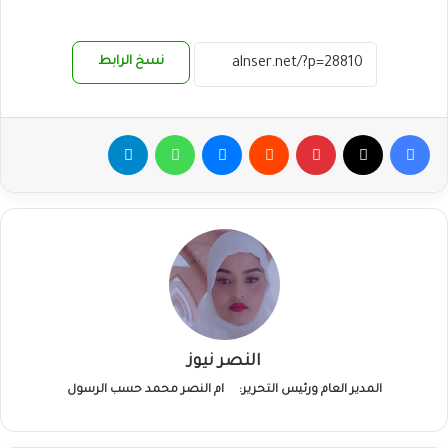
نسخ الرابط
فيسبوك
‫X
بينتيريست
ماسنجر
واتساب
تيلقرام
النصر نيوز
المدير العام ورئيس التحرير:
ام النصر محمد حسب الرسول