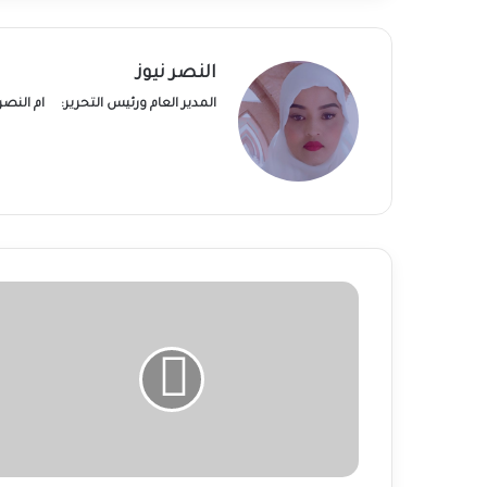
النصر نيوز
المدير العام ورئيس التحرير:
ام النص
د.
طارق
محمد
عمر
يكتب:
قصة
لم
تروى
بعد