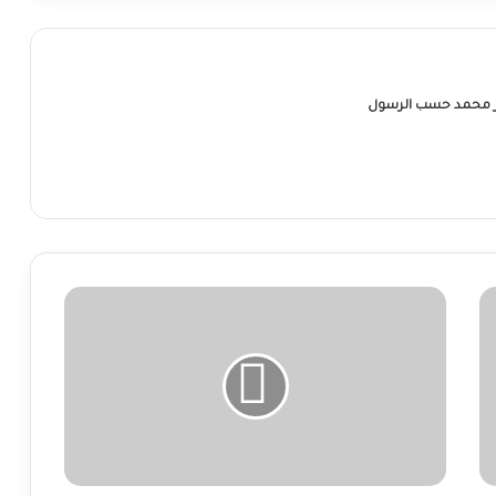
ر محمد حسب الرسول
والي
الجزيرة:
المخدرات
حرب
خفية
تستهدف
الشباب
والاقتصاد..
ودعوة