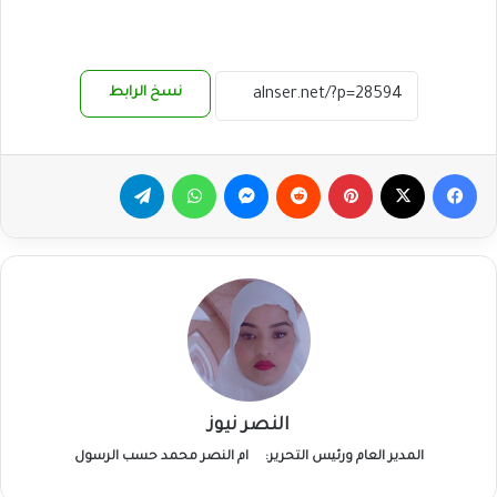
نسخ الرابط
فيسبوك
‫X
بينتيريست
ماسنجر
واتساب
تيلقرام
النصر نيوز
المدير العام ورئيس التحرير:
ام النصر محمد حسب الرسول