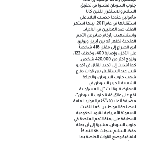
جنوب السودان فشلوا في تحقيق
السلام والاستقرار اللذين كانا
مأمولين عندما حصلت البلاد على
استقلالها في عام 2011، بينما استمر
العنف ضد المدنيين في الازدياد.
واستشهدت بأرقام صادر عن الأمم
المتحدة تظهر أنه بين أبريل ويوليو،
أدى الصراع إلى مقتل 418 شخصاً
على الأقل، وإصابة 400، وخطف 122،
ونزوح أكثر من 420,000 شخص.
كما أشارت إلى تجدد القتال في أكوبو
قبيل عيد الاستقلال بين قوات دفاع
شعب جنوب السودان، والحركة
الشعبية لتحرير السودان في
المعارضة. وقالت “إن المسؤولية
تقع على عاتق قادة جنوب السودان”،
مضيفة أنه لا يُسْتَخْدَم الموارد العامة
لمصلحة المواطنين. كما انتقدت
المبعوثة الأمريكية القيود الحكومية
المطبقة على بعثة الأمم المتحدة في
جنوب السودان، مشيرة إلى أن بعثة
حفظ السلام سجلت 86 انتهاكاً
لاتفاقية وضع القوات الخاصة بها