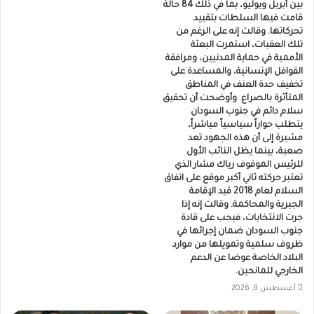
بين أبريل ويوليو، بما في ذلك 84 حالة
قامت فيها السلطات بتقييد
تحركاتها. وقالت إنه على الرغم من
تلك العقبات، استمرت البعثة
الأممية في حماية المدنيين، ومرافقة
القوافل الإنسانية، والمساعدة على
تخفيف حدة العنف في المناطق
المتأثرة بالصراع. وأوضحت أن تحقيق
سلام دائم في جنوب السودان
يتطلب حواراً سياسياً مباشراً،
مشيرة إلى أن هذه الجهود تعد
صعبة، بينما يظل النائب الأول
للرئيس الموقوف رياك مشار الذي
تعتبر حركته ثاني أكبر موقع على اتفاق
السلام لعام 2018 قيد الإقامة
الجبرية والمحاكمة. وقالت إنه إذا
جرت الانتخابات، فيجب على قادة
جنوب السودان ضمان إجرائها في
ظروف سلمية وتمويلها من موارد
البلاد الخاصة عوضا عن الدعم
الخارجي للمانحين.
أغسطس 8, 2026