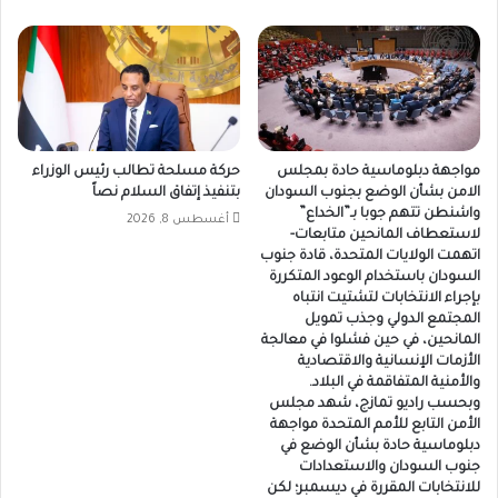
مواجهة دبلوماسية حادة بمجلس
حركة مسلحة تطالب رئيس الوزراء
الامن بشأن الوضع بجنوب السودان
بتنفيذ إتفاق السلام نصاً
واشنطن تتهم جوبا بـ”الخداع”
أغسطس 8, 2026
لاستعطاف المانحين متابعات-
اتهمت الولايات المتحدة، قادة جنوب
السودان باستخدام الوعود المتكررة
بإجراء الانتخابات لتشتيت انتباه
المجتمع الدولي وجذب تمويل
المانحين، في حين فشلوا في معالجة
الأزمات الإنسانية والاقتصادية
والأمنية المتفاقمة في البلاد.
وبحسب راديو تمازج، شهد مجلس
الأمن التابع للأمم المتحدة مواجهة
دبلوماسية حادة بشأن الوضع في
جنوب السودان والاستعدادات
للانتخابات المقررة في ديسمبر؛ لكن