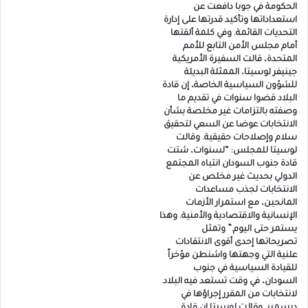
الحكومة في جوبا دافعت عن
استعداداتها وتأكيد قدرتها على إدارة
التحديات القائمة. وفي كلمة ألقتها
أمام مجلس الأمن التابع للأمم
المتحدة، قالت السفيرة الأمريكية
جينيفر لوسيتا، الممثلة البديلة
للشؤون السياسية الخاصة، إن قادة
البلاد قضوا سنوات في تقديم ما
وصفته بالتزامات غير مخلصة بشأن
الانتخابات عوضا عن السعي لتحقيق
سلام وإصلاحات حقيقية. وقالت
لوسيتا للمجلس: “لسنوات، شتت
قادة جنوب السودان انتباه المجتمع
الدولي بحديث غير مخلص عن
الانتخابات لجذب مساعدات
المانحين، مع استمرار الأزمات
الإنسانية والاقتصادية والأمنية. وهذا
يستمر حتى اليوم.” وتمثل
تصريحاتها إحدى أقوى الانتقادات
علنية التي وجهتها واشنطن مؤخراً
للقيادة السياسية في جنوب
السودان، في وقت تستعد فيه البلاد
لانتخابات من المقرر إجراؤها في
ديسمبر. وقالت لوسيتا إن قادة