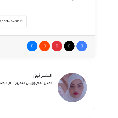
فيسبوك
‫X
بينتيريست
ماسنجر
النصر نيوز
المدير العام ورئيس التحرير:
ام النص