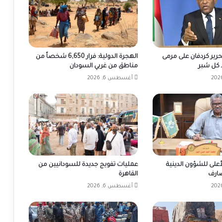
تحرير كردفان على مرمى
الهجرة الدولية: فرار 6,650 شخصاً من
كل شبر
مناطق من غربي السودان
أغسطس 6, 2026
على للشؤون الدينية
عمليات تفويج جديدة للسودانيين من
ضارف
القاهرة
أغسطس 6, 2026