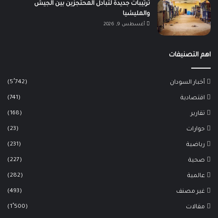
ترتيبات جديدة لتبادل المحتجزين بين الجيش
والمليشيا
أغسطس 9, 2026
اهم التصنيفات
(5٬742)
أخبار السودان
(741)
اقتصادية
(168)
تقارير
(23)
حوارات
(231)
رياضية
(227)
صحية
(282)
عالمية
(493)
غير مصنف
(1٬500)
مقالات