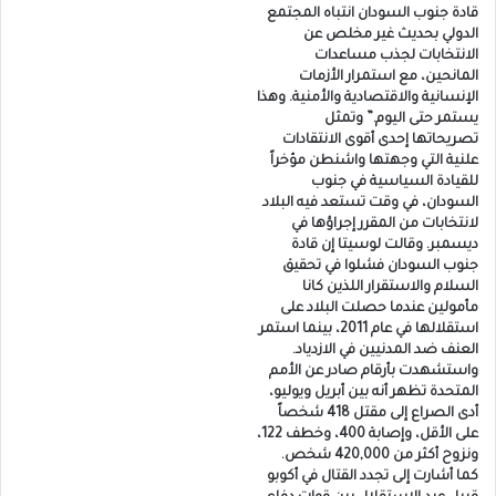
قادة جنوب السودان انتباه المجتمع
الدولي بحديث غير مخلص عن
الانتخابات لجذب مساعدات
المانحين، مع استمرار الأزمات
الإنسانية والاقتصادية والأمنية. وهذا
يستمر حتى اليوم.” وتمثل
تصريحاتها إحدى أقوى الانتقادات
علنية التي وجهتها واشنطن مؤخراً
للقيادة السياسية في جنوب
السودان، في وقت تستعد فيه البلاد
لانتخابات من المقرر إجراؤها في
ديسمبر. وقالت لوسيتا إن قادة
جنوب السودان فشلوا في تحقيق
السلام والاستقرار اللذين كانا
مأمولين عندما حصلت البلاد على
استقلالها في عام 2011، بينما استمر
العنف ضد المدنيين في الازدياد.
واستشهدت بأرقام صادر عن الأمم
المتحدة تظهر أنه بين أبريل ويوليو،
أدى الصراع إلى مقتل 418 شخصاً
على الأقل، وإصابة 400، وخطف 122،
ونزوح أكثر من 420,000 شخص.
كما أشارت إلى تجدد القتال في أكوبو