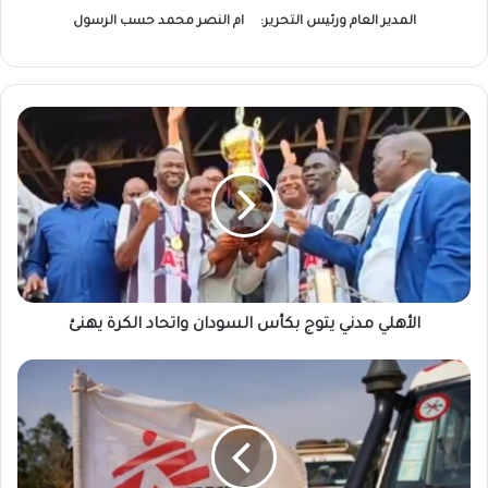
المدير العام ورئيس التحرير:
ام النصر محمد حسب الرسول
الأهلي
مدني
يتوج
بكأس
السودان
واتحاد
الكرة
يهنئ
الأهلي مدني يتوج بكأس السودان واتحاد الكرة يهنئ
فضيحة
تهز
"أطباء
بلا
حدود":
فصل