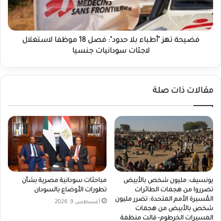
18
موظفا
لاستغلال
لاجئات
فضيحة تهز "أطباء بلا حدود": فصل 18 موظفا لاستغلال
سودانيات
لاجئات سودانيات جنسيا
جنسيا
مقالات ذات صلة
يونسيف: مليون شخص بالأبيض
مباحثات سودانية مصرية بشأن
تضرروا من هجمات الطائرات
تطورات الأوضاع بالسودان
المُسيرة الأمم المتحدة: تضرر مليون
أغسطس 9, 2026
شخص بالأبيض من هجمات
المسيرات الخرطوم- قالت منظمة