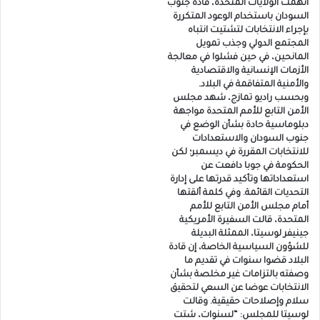
اتهمت الولايات المتحدة، قادة جنوب
السودان باستخدام الوعود المتكررة
بإجراء الانتخابات لتشتيت انتباه
المجتمع الدولي وجذب تمويل
المانحين، في حين فشلوا في معالجة
الأزمات الإنسانية والاقتصادية
والأمنية المتفاقمة في البلاد.
وبحسب راديو تمازج، شهد مجلس
الأمن التابع للأمم المتحدة مواجهة
دبلوماسية حادة بشأن الوضع في
جنوب السودان والاستعدادات
للانتخابات المقررة في ديسمبر؛ لكن
الحكومة في جوبا دافعت عن
استعداداتها وتأكيد قدرتها على إدارة
التحديات القائمة. وفي كلمة ألقتها
أمام مجلس الأمن التابع للأمم
المتحدة، قالت السفيرة الأمريكية
جينيفر لوسيتا، الممثلة البديلة
للشؤون السياسية الخاصة، إن قادة
البلاد قضوا سنوات في تقديم ما
وصفته بالتزامات غير مخلصة بشأن
الانتخابات عوضا عن السعي لتحقيق
سلام وإصلاحات حقيقية. وقالت
لوسيتا للمجلس: “لسنوات، شتت