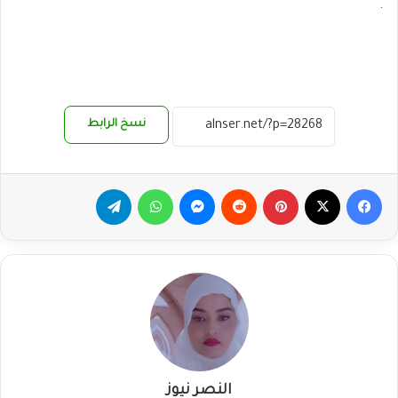
.
نسخ الرابط
فيسبوك
‫X
بينتيريست
ماسنجر
واتساب
تيلقرام
النصر نيوز