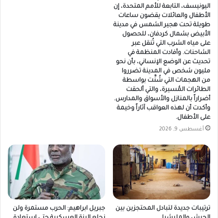
اليونيسف، التابعة للأمم المتحدة، إن
الأطفال والعائلات يقضون ساعات
طويلة تحت هجير الشمس في مدينة
الأبيض بشمال كردفان، للحصول
على مياه الشرب التي تُنقل عبر
الشاحنات. وأفادت المنظمة في
تحديث عن الوضع الإنساني، بأن نحو
مليون شخص في المدينة تضرروا
من الهجمات التي شُنَّت بواسطة
الطائرات المُسيرة، والتي ألحقت
أضراراً بالمنازل والأسواق والمدارس.
وأكدت أن لهذه العواقب آثاراً وخيمة
على الأطفال.
أغسطس 9, 2026
ترتيبات جديدة لتبادل المحتجزين بين
جبريل ابراهيم: الحرب مستمرة ولن
الجيش والمليشيا
نحلع البزة العسكرية حتى استعادة