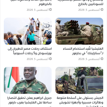
لإستخراج وثائق السفر الإضطرارية
بالميادين العامة وشاطيء النيل
للسودانيين بالخارج
بالخرطوم
أغسطس 5, 2026
أغسطس 5, 2026
المليشيا تقّيد استخدام النساء
استئناف رحلات مصر للطيران إلى
لـ”ستارلينك” في بدارفور
بورتسودان و5 رحلات أسبوعياً
أغسطس 5, 2026
أغسطس 5, 2026
الجيش يستولى على أسلحة متنوعة
جبريل ابراهيم يعلن تحقيق انتصارا
وطائرات مسيرة وأجهزة تشويش
ساحقا على المليشيا بغرب دارفور