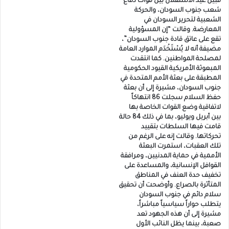
قبيل عيد الاستقلال بين قوات دفاع
شعب جنوب السودان، والحركة
الشعبية لتحرير السودان في
المعارضة. وقالت “إن المسؤولية
تقع على عاتق قادة جنوب السودان”،
مضيفة أنه لا يُسْتَخْدَم الموارد العامة
لمصلحة المواطنين. كما انتقدت
المبعوثة الأمريكية القيود الحكومية
المطبقة على بعثة الأمم المتحدة في
جنوب السودان، مشيرة إلى أن بعثة
حفظ السلام سجلت 86 انتهاكاً
لاتفاقية وضع القوات الخاصة بها
بين أبريل ويوليو، بما في ذلك 84 حالة
قامت فيها السلطات بتقييد
تحركاتها. وقالت إنه على الرغم من
تلك العقبات، استمرت البعثة
الأممية في حماية المدنيين، ومرافقة
القوافل الإنسانية، والمساعدة على
تخفيف حدة العنف في المناطق
المتأثرة بالصراع. وأوضحت أن تحقيق
سلام دائم في جنوب السودان
يتطلب حواراً سياسياً مباشراً،
مشيرة إلى أن هذه الجهود تعد
صعبة، بينما يظل النائب الأول