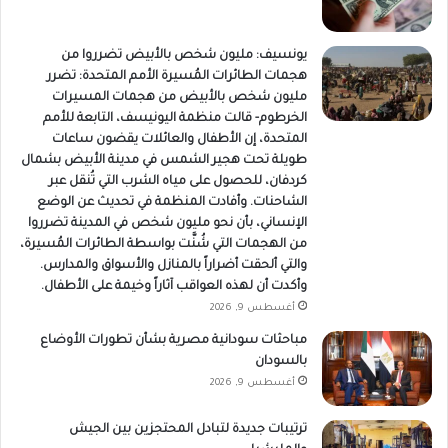
يونسيف: مليون شخص بالأبيض تضرروا من
هجمات الطائرات المُسيرة الأمم المتحدة: تضرر
مليون شخص بالأبيض من هجمات المسيرات
الخرطوم- قالت منظمة اليونيسف، التابعة للأمم
المتحدة، إن الأطفال والعائلات يقضون ساعات
طويلة تحت هجير الشمس في مدينة الأبيض بشمال
كردفان، للحصول على مياه الشرب التي تُنقل عبر
الشاحنات. وأفادت المنظمة في تحديث عن الوضع
الإنساني، بأن نحو مليون شخص في المدينة تضرروا
من الهجمات التي شُنَّت بواسطة الطائرات المُسيرة،
والتي ألحقت أضراراً بالمنازل والأسواق والمدارس.
وأكدت أن لهذه العواقب آثاراً وخيمة على الأطفال.
أغسطس 9, 2026
مباحثات سودانية مصرية بشأن تطورات الأوضاع
بالسودان
أغسطس 9, 2026
ترتيبات جديدة لتبادل المحتجزين بين الجيش