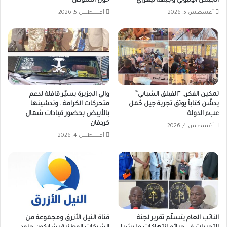
الجيش الإثيوبي وجبهة تيغراي
حول السودان
أغسطس 5, 2026
أغسطس 5, 2026
تمكين الفكر.. “الفيلق الشبابي”
والي الجزيرة يسيّر قافلة لدعم
يدشّن كتاباً يوثق تجربة جيل حُمل
متحركات الكرامة.. وتدشينها
عبء الدولة
بالأبيض بحضور قيادات شمال
كردفان
أغسطس 4, 2026
أغسطس 4, 2026
النائب العام يتسلّم تقرير لجنة
قناة النيل الأزرق ومجموعة من