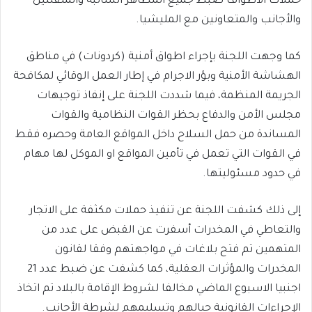
حملات الاطواف ضبط جميع المظاهر السالبة والمتفلتين
والأجانب والمتعاونين مع المليشيا.
كما وجهت اللجنة بإجراء اطواق أمنية (كردونات) في مناطق
الهشاشة الأمنية وبؤر الاجرام في إطار العمل الوقائي لمكافحة
الجريمة المنظمة، فيما شددت اللجنة على إنفاذ توجيهات
مجلس الأمن والدفاع بحظر القوات النظامية والقوات
المساندة من حمل السلاح داخل المواقع العامة وحصره فقط
في القوات التي تعمل في تأمين المواقع او الموكل لها مهام
في حدود مسئوليتها.
إلى ذلك كشفت اللجنة عن تنفيذ حملات مكثفة على الاتجار
والتعاطي في المخدرات أسفرت عن القبض على عدد من
المتهمين تم فتح بلاغات في مواجهتهم وفقا لقانون
المخدرات والمؤثرات العقلية، كما كشفت عن ضبط عدد 21
اجنبيا الاسبوع الماضي مخالفا لشروط الإقامة بالبلاد تم اتخاذ
الإجراءات القانونية حيالهم وتسليمهم لشرطة الأجانب.