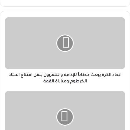
اتحاد
الكرة
يبعث
خطاباً
للإذاعة
والتلفزيون
بنقل
افتتاح
استاذ
الخرطوم
اتحاد الكرة يبعث خطاباً للإذاعة والتلفزيون بنقل افتتاح استاذ
ومباراة
الخرطوم ومباراة القمة
القمة
برنامج
"مونديال
26"
يومياً
على
قناة