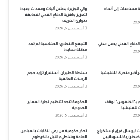
 شاحنة مساعدات إلى أنحاء
والي الجزيرة يدشن آليات ومعدات جديدة
لتعزيز جاهزية الدفاع المدني لمجابهة
طوارئ الخريف
أغسطس 6, 2026
الدفاع المدني يصل مدني
التجمع الاتحادي: الخماسية لم تعد
مظلة محايدة
أغسطس 6, 2026
ّر أكبر متحرك للمليشيا
سلطة الطيران: أستمرار تزايد حجم
الرحلات العالمية
أغسطس 6, 2026
 بـ“الكنغرس” لوقف
الحكومة تتجه لتنظيم تجارة المعابر
 للمليشيا
الحدودية
أغسطس 5, 2026
بات لإرسال فرق لإستخراج
تحذر حكومية من رمي النفايات بالميادين
إضطرارية للسودانيين
العامة وشاطيء النيل بالخرطوم