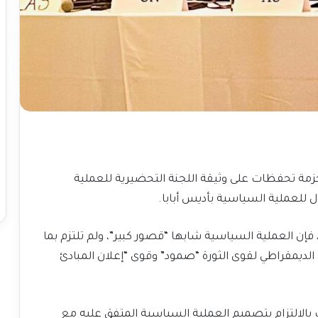
 حزمة تحفظات على وثيقة اللجنة التحضيرية للعملية
ول للعملية السياسية بأديس أبابا.
ر، فإن العملية السياسية شابها “قصور كبير”، ولم تلتزم بما
 الديمقراطي لقوى الثورة “صمود” وقوى “إعلان المبادئ
 بالالتزام بتصميم العملية السياسية المتفق عليه مع