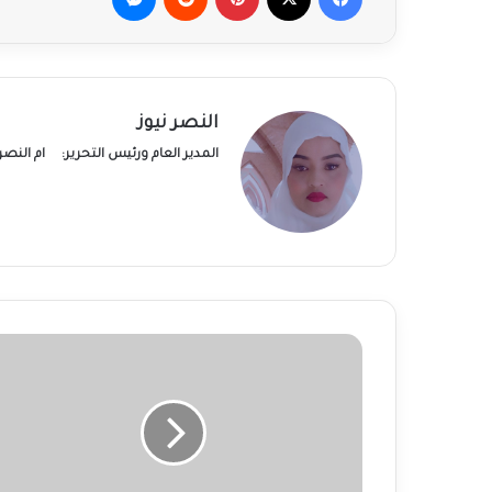
النصر نيوز
المدير العام ورئيس التحرير:
ام النص
شرطة
الخرطوم
تنجح
في
توقيف
عصابة
"تسعة