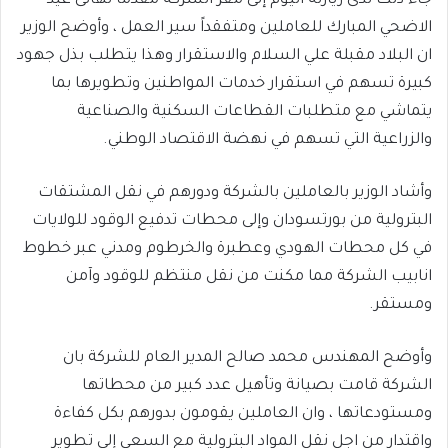
جاء ذلك لدى زيارته اليوم إلى مقر الشركة مقدماً تهانئ عيد
الاضحي المبارك للعاملين ومتفقداً سير العمل ، وأوضح الوزير
ان البلاد مقبلة علي السلام والاستقرار وهذا يتطلب بذل جهود
كبيرة تسهم في استقرار خدمات المواطنين وتطويرها بما
يتماشي مع متطلبات القطاعات السكنية والصناعية
والزراعية التي تسهم في نهضة الاقتصاد الوطني.
وأشاد الوزير بالعاملين بالشركة ودورهم في نقل المشتقات
البترولية من بورتسودان وإلى محطات تدفيع الوقود للولايات
في كل محطات الهودي وعطبرة والخرطوم ومدني عبر خطوط
انابيب الشركة مما مكنت من نقل منتظم للوقود وآمن
ومستقر.
وأوضح المهندس محمد صالح المدير العام للشركة بان
الشركة قامت بصيانة وتأهيل عدد كبير من محطاتها
ومستودعاتها ، وان العاملين يقومون بدورهم بكل كفاءة
واقتدار من اجل نقل المواد البترولية مع السعي إلى تطوير