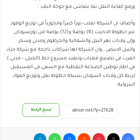
ورفع كفاءة النقل بما يتماشى مع حوجة البلاد .
وأضاف ان الشركة تعلب دوراً كبيراً ومحورياً في توزيع الوقود
عبر خطوط الانابيت (8) بوصة و(12) بوصة من بورتسودان
وإلى ولايات نهر النيل والشمالية والخرطوم ومدني وسنار
والنيل الابيض ، وان الشركة لها شراكات ناجحة مع شركة جياد
اثمرت في تصنيع معدات وتنفيذ مشروع خط (الجيلي – مدني )
في اطار توطين الصناعة النفطية مع السعي في المستقبل
لربط كل ولايات السودان بشبكة خطوط نقل وتوزيع المواد
البترولية.
نسخ الرابط
فيسبوك
‫X
بينتيريست
ماسنجر
واتساب
تيلقرام