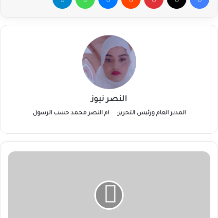
النصر نيوز
المدير العام ورئيس التحرير:
ام النصر محمد حسب الرسول
وصول
قوى
سياسية
سودانية
إلى
أديس
أبابا