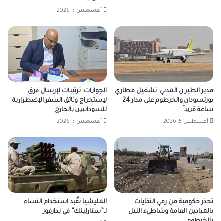
أغسطس 5, 2026
مدير الطيران المدني: تشغيل مطاري
الجوازات: ترتيبات لإرسال فرق
بورتسودان والخرطوم على مدار 24
لإستخراج وثائق السفر الإضطرارية
ساعة قريباً
للسودانيين بالخارج
أغسطس 5, 2026
أغسطس 5, 2026
تحذر حكومية من رمي النفايات
المليشيا تقّيد استخدام النساء
بالميادين العامة وشاطيء النيل
لـ”ستارلينك” في بدارفور
بالخرطوم