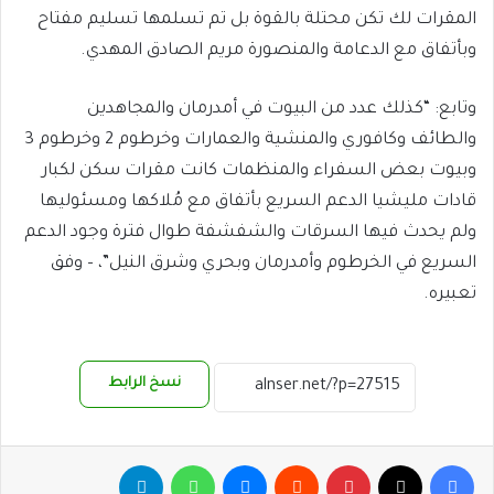
المقرات لك تكن محتلة بالقوة بل تم تسلمها تسليم مفتاح
وبأتفاق مع الدعامة والمنصورة مريم الصادق المهدي.
وتابع: “كذلك عدد من البيوت في أمدرمان والمجاهدين
والطائف وكافوري والمنشية والعمارات وخرطوم 2 وخرطوم 3
وبيوت بعض السفراء والمنظمات كانت مقرات سكن لكبار
قادات مليشيا الدعم السريع بأتفاق مع مُلاكها ومسئوليها
ولم يحدث فيها السرقات والشفشفة طوال فترة وجود الدعم
السريع في الخرطوم وأمدرمان وبحري وشرق النيل”، – وفق
تعبيره.
نسخ الرابط
فيسبوك
‫X
بينتيريست
ماسنجر
واتساب
تيلقرام