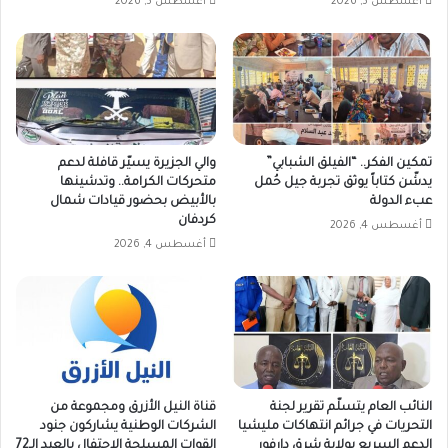
أغسطس 5, 2026
أغسطس 5, 2026
تمكين الفكر.. “الفيلق الشبابي”
والي الجزيرة يسيّر قافلة لدعم
يدشّن كتاباً يوثق تجربة جيل حُمل
متحركات الكرامة.. وتدشينها
عبء الدولة
بالأبيض بحضور قيادات شمال
كردفان
أغسطس 4, 2026
أغسطس 4, 2026
النائب العام يتسلّم تقرير لجنة
قناة النيل الأزرق ومجموعة من
التحريات في جرائم انتهاكات مليشيا
الشركات الوطنية يشاركون جنود
الدعم السريع بولاية شرق دارفور
القوات المسلحة الإحتفال بالعيد الـ72