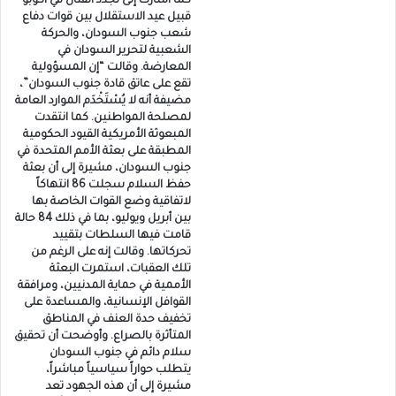
كما أشارت إلى تجدد القتال في أكوبو
قبيل عيد الاستقلال بين قوات دفاع
شعب جنوب السودان، والحركة
الشعبية لتحرير السودان في
المعارضة. وقالت “إن المسؤولية
تقع على عاتق قادة جنوب السودان”،
مضيفة أنه لا يُسْتَخْدَم الموارد العامة
لمصلحة المواطنين. كما انتقدت
المبعوثة الأمريكية القيود الحكومية
المطبقة على بعثة الأمم المتحدة في
جنوب السودان، مشيرة إلى أن بعثة
حفظ السلام سجلت 86 انتهاكاً
لاتفاقية وضع القوات الخاصة بها
بين أبريل ويوليو، بما في ذلك 84 حالة
قامت فيها السلطات بتقييد
تحركاتها. وقالت إنه على الرغم من
تلك العقبات، استمرت البعثة
الأممية في حماية المدنيين، ومرافقة
القوافل الإنسانية، والمساعدة على
تخفيف حدة العنف في المناطق
المتأثرة بالصراع. وأوضحت أن تحقيق
سلام دائم في جنوب السودان
يتطلب حواراً سياسياً مباشراً،
مشيرة إلى أن هذه الجهود تعد