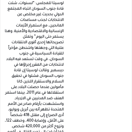
لوسيتا للمجلس: “لسنوات، شتت
قادة جنوب السودان انتباه المجتمع
الدولي بحديث غير مخلص عن
الانتخابات لجذب مساعدات
المانحين، مع استمرار الأزمات
الإنسانية والاقتصادية والأمنية. وهذا
يستمر حتى اليوم.” وتمثل
تصريحاتها إحدى أقوى الانتقادات
علنية التي وجهتها واشنطن مؤخراً
للقيادة السياسية في جنوب
السودان، في وقت تستعد فيه البلاد
لانتخابات من المقرر إجراؤها في
ديسمبر. وقالت لوسيتا إن قادة
جنوب السودان فشلوا في تحقيق
السلام والاستقرار اللذين كانا
مأمولين عندما حصلت البلاد على
استقلالها في عام 2011، بينما استمر
العنف ضد المدنيين في الازدياد.
واستشهدت بأرقام صادر عن الأمم
المتحدة تظهر أنه بين أبريل ويوليو،
أدى الصراع إلى مقتل 418 شخصاً
على الأقل، وإصابة 400، وخطف 122،
ونزوح أكثر من 420,000 شخص.