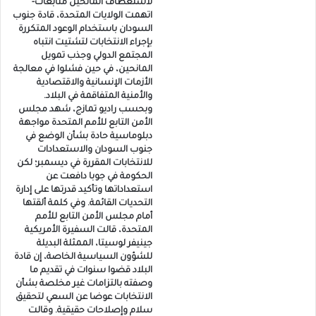
لاستعطاف المانحين متابعات-
اتهمت الولايات المتحدة، قادة جنوب
السودان باستخدام الوعود المتكررة
بإجراء الانتخابات لتشتيت انتباه
المجتمع الدولي وجذب تمويل
المانحين، في حين فشلوا في معالجة
الأزمات الإنسانية والاقتصادية
والأمنية المتفاقمة في البلاد.
وبحسب راديو تمازج، شهد مجلس
الأمن التابع للأمم المتحدة مواجهة
دبلوماسية حادة بشأن الوضع في
جنوب السودان والاستعدادات
للانتخابات المقررة في ديسمبر؛ لكن
الحكومة في جوبا دافعت عن
استعداداتها وتأكيد قدرتها على إدارة
التحديات القائمة. وفي كلمة ألقتها
أمام مجلس الأمن التابع للأمم
المتحدة، قالت السفيرة الأمريكية
جينيفر لوسيتا، الممثلة البديلة
للشؤون السياسية الخاصة، إن قادة
البلاد قضوا سنوات في تقديم ما
وصفته بالتزامات غير مخلصة بشأن
الانتخابات عوضا عن السعي لتحقيق
سلام وإصلاحات حقيقية. وقالت