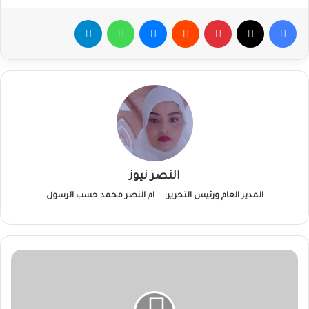
فيسبوك
‫X
بينتيريست
ماسنجر
واتساب
تيلقرام
النصر نيوز
المدير العام ورئيس التحرير:
ام النصر محمد حسب الرسول
برنامج
الأغذية
العالمي
يكثف