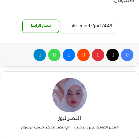
بالسودان.
نسخ الرابط
فيسبوك
‫X
بينتيريست
ماسنجر
واتساب
تيلقرام
النصر نيوز
المدير العام ورئيس التحرير:
ام النصر محمد حسب الرسول