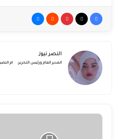
فيسبوك
‫X
بينتيريست
ماسنجر
النصر نيوز
المدير العام ورئيس التحرير:
ام النص
لـ
(7)
ألف
أسرة..