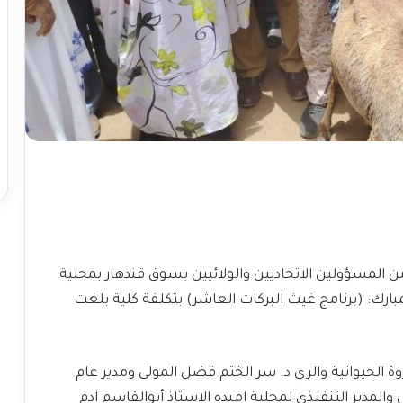
ن المسؤولين الاتحاديين والولائيين بسوق قندهار بمحلية
المبارك: (برنامج غيث البركات العاشر) بتكلفة كلية بلغت
وة الحيوانية والري د. سر الختم فضل المولى ومدير عام
والمدير التنفيذي لمحلية امبده الاستاذ أبوالقاسم آدم