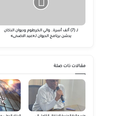
والي
الخرطوم
وديوان
الذكان
يدشن
برنامج
لـ (7) ألف أسرة.. والي الخرطوم وديوان الذكان
الديوان
يدشن برنامج الديوان لـ«عيد الاضحى»
لـ«عيد
الاضحى»
مقالات ذات صلة