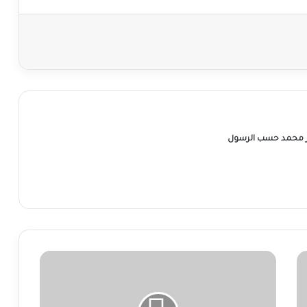
ر محمد حسب الرسول
وزير
منشق
عن
المليشيا