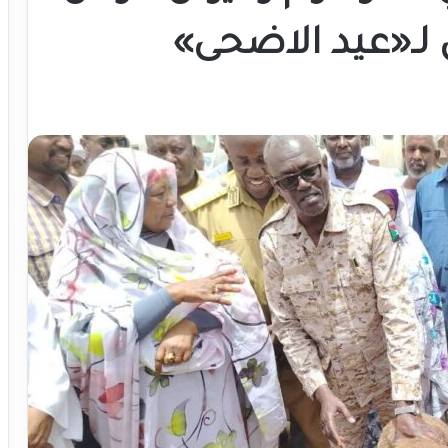
 لـ«عيد الاضحى»