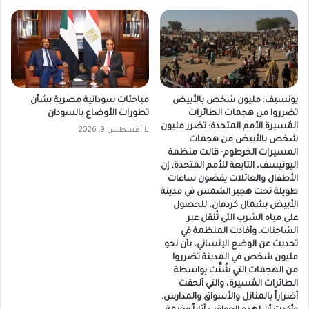
يونسيف: مليون شخص بالأبيض
مباحثات سودانية مصرية بشأن
تضرروا من هجمات الطائرات
تطورات الأوضاع بالسودان
المُسيرة الأمم المتحدة: تضرر مليون
أغسطس 9, 2026
شخص بالأبيض من هجمات
المسيرات الخرطوم- قالت منظمة
اليونيسف، التابعة للأمم المتحدة، إن
الأطفال والعائلات يقضون ساعات
طويلة تحت هجير الشمس في مدينة
الأبيض بشمال كردفان، للحصول
على مياه الشرب التي تُنقل عبر
الشاحنات. وأفادت المنظمة في
تحديث عن الوضع الإنساني، بأن نحو
مليون شخص في المدينة تضرروا
من الهجمات التي شُنَّت بواسطة
الطائرات المُسيرة، والتي ألحقت
أضراراً بالمنازل والأسواق والمدارس.