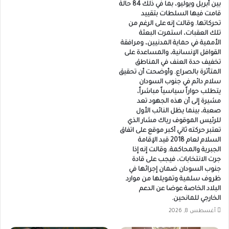
بين أبريل ويوليو، بما في ذلك 84 حالة
قامت فيها السلطات بتقييد
تحركاتها. وقالت إنه على الرغم من
تلك العقبات، استمرت البعثة
الأممية في حماية المدنيين، ومرافقة
القوافل الإنسانية، والمساعدة على
تخفيف حدة العنف في المناطق
المتأثرة بالصراع. وأوضحت أن تحقيق
سلام دائم في جنوب السودان
يتطلب حواراً سياسياً مباشراً،
مشيرة إلى أن هذه الجهود تعد
صعبة، بينما يظل النائب الأول
للرئيس الموقوف رياك مشار الذي
تعتبر حركته ثاني أكبر موقع على اتفاق
السلام لعام 2018 قيد الإقامة
الجبرية والمحاكمة. وقالت إنه إذا
جرت الانتخابات، فيجب على قادة
جنوب السودان ضمان إجرائها في
ظروف سلمية وتمويلها من موارد
البلاد الخاصة عوضا عن الدعم
الخارجي للمانحين.
أغسطس 8, 2026