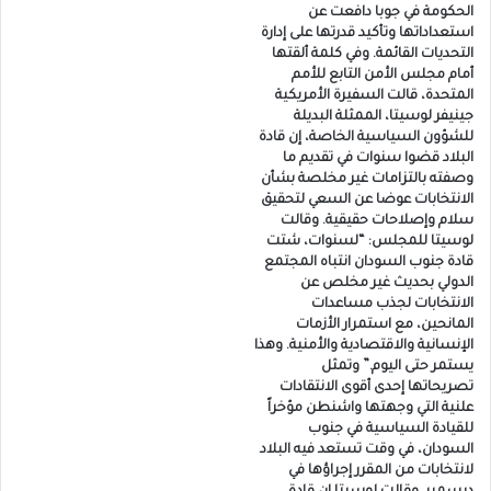
الحكومة في جوبا دافعت عن
استعداداتها وتأكيد قدرتها على إدارة
التحديات القائمة. وفي كلمة ألقتها
أمام مجلس الأمن التابع للأمم
المتحدة، قالت السفيرة الأمريكية
جينيفر لوسيتا، الممثلة البديلة
للشؤون السياسية الخاصة، إن قادة
البلاد قضوا سنوات في تقديم ما
وصفته بالتزامات غير مخلصة بشأن
الانتخابات عوضا عن السعي لتحقيق
سلام وإصلاحات حقيقية. وقالت
لوسيتا للمجلس: “لسنوات، شتت
قادة جنوب السودان انتباه المجتمع
الدولي بحديث غير مخلص عن
الانتخابات لجذب مساعدات
المانحين، مع استمرار الأزمات
الإنسانية والاقتصادية والأمنية. وهذا
يستمر حتى اليوم.” وتمثل
تصريحاتها إحدى أقوى الانتقادات
علنية التي وجهتها واشنطن مؤخراً
للقيادة السياسية في جنوب
السودان، في وقت تستعد فيه البلاد
لانتخابات من المقرر إجراؤها في