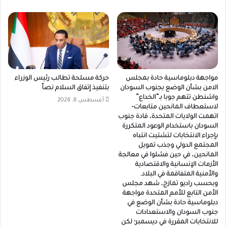
مواجهة دبلوماسية حادة بمجلس
حركة مسلحة تطالب رئيس الوزراء
الامن بشأن الوضع بجنوب السودان
بتنفيذ إتفاق السلام نصاً
واشنطن تتهم جوبا بـ”الخداع”
أغسطس 8, 2026
لاستعطاف المانحين متابعات-
اتهمت الولايات المتحدة، قادة جنوب
السودان باستخدام الوعود المتكررة
بإجراء الانتخابات لتشتيت انتباه
المجتمع الدولي وجذب تمويل
المانحين، في حين فشلوا في معالجة
الأزمات الإنسانية والاقتصادية
والأمنية المتفاقمة في البلاد.
وبحسب راديو تمازج، شهد مجلس
الأمن التابع للأمم المتحدة مواجهة
دبلوماسية حادة بشأن الوضع في
جنوب السودان والاستعدادات
للانتخابات المقررة في ديسمبر؛ لكن