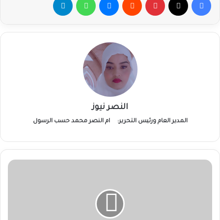
النصر نيوز
المدير العام ورئيس التحرير:
ام النصر محمد حسب الرسول
الدقير:
لا
يزال
بوسع
السودانيين
تحويل