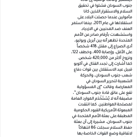
ديسمبر. وقالت لوسيتا إن قادة
جنوب السودان فشلوا في تحقيق
السلام والاستقرار اللذين كانا
مأمولين عندما حصلت البلاد على
استقلالها في عام 2011، بينما استمر
العنف ضد المدنيين في الازدياد.
واستشهدت بأرقام صادر عن الأمم
المتحدة تظهر أنه بين أبريل ويوليو،
أدى الصراع إلى مقتل 418 شخصاً
على الأقل، وإصابة 400، وخطف 122،
ونزوح أكثر من 420,000 شخص.
كما أشارت إلى تجدد القتال في أكوبو
قبيل عيد الاستقلال بين قوات دفاع
شعب جنوب السودان، والحركة
الشعبية لتحرير السودان في
المعارضة. وقالت “إن المسؤولية
تقع على عاتق قادة جنوب السودان”،
مضيفة أنه لا يُسْتَخْدَم الموارد العامة
لمصلحة المواطنين. كما انتقدت
المبعوثة الأمريكية القيود الحكومية
المطبقة على بعثة الأمم المتحدة في
جنوب السودان، مشيرة إلى أن بعثة
حفظ السلام سجلت 86 انتهاكاً
لاتفاقية وضع القوات الخاصة بها