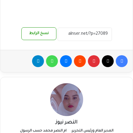
نسخ الرابط
فيسبوك
‫X
بينتيريست
ماسنجر
واتساب
تيلقرام
النصر نيوز
المدير العام ورئيس التحرير:
ام النصر محمد حسب الرسول