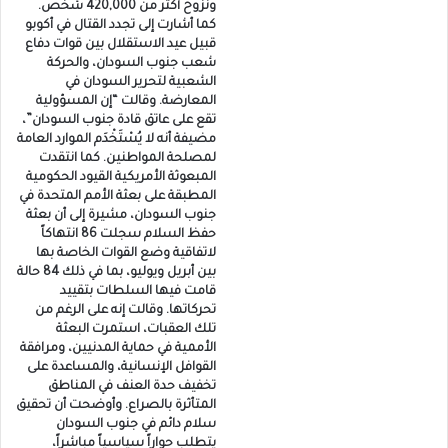
ونزوح أكثر من 420,000 شخص.
كما أشارت إلى تجدد القتال في أكوبو
قبيل عيد الاستقلال بين قوات دفاع
شعب جنوب السودان، والحركة
الشعبية لتحرير السودان في
المعارضة. وقالت “إن المسؤولية
تقع على عاتق قادة جنوب السودان”،
مضيفة أنه لا يُسْتَخْدَم الموارد العامة
لمصلحة المواطنين. كما انتقدت
المبعوثة الأمريكية القيود الحكومية
المطبقة على بعثة الأمم المتحدة في
جنوب السودان، مشيرة إلى أن بعثة
حفظ السلام سجلت 86 انتهاكاً
لاتفاقية وضع القوات الخاصة بها
بين أبريل ويوليو، بما في ذلك 84 حالة
قامت فيها السلطات بتقييد
تحركاتها. وقالت إنه على الرغم من
تلك العقبات، استمرت البعثة
الأممية في حماية المدنيين، ومرافقة
القوافل الإنسانية، والمساعدة على
تخفيف حدة العنف في المناطق
المتأثرة بالصراع. وأوضحت أن تحقيق
سلام دائم في جنوب السودان
يتطلب حواراً سياسياً مباشراً،