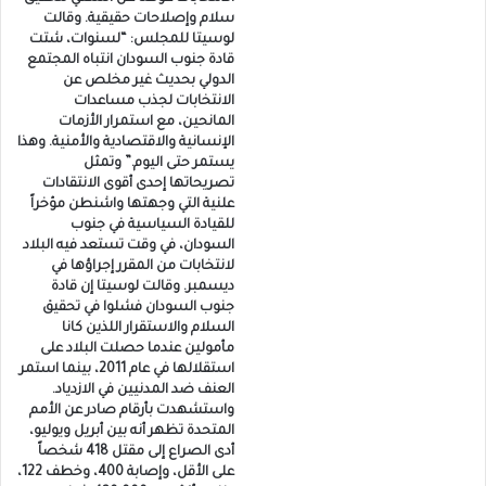
سلام وإصلاحات حقيقية. وقالت
لوسيتا للمجلس: “لسنوات، شتت
قادة جنوب السودان انتباه المجتمع
الدولي بحديث غير مخلص عن
الانتخابات لجذب مساعدات
المانحين، مع استمرار الأزمات
الإنسانية والاقتصادية والأمنية. وهذا
يستمر حتى اليوم.” وتمثل
تصريحاتها إحدى أقوى الانتقادات
علنية التي وجهتها واشنطن مؤخراً
للقيادة السياسية في جنوب
السودان، في وقت تستعد فيه البلاد
لانتخابات من المقرر إجراؤها في
ديسمبر. وقالت لوسيتا إن قادة
جنوب السودان فشلوا في تحقيق
السلام والاستقرار اللذين كانا
مأمولين عندما حصلت البلاد على
استقلالها في عام 2011، بينما استمر
العنف ضد المدنيين في الازدياد.
واستشهدت بأرقام صادر عن الأمم
المتحدة تظهر أنه بين أبريل ويوليو،
أدى الصراع إلى مقتل 418 شخصاً
على الأقل، وإصابة 400، وخطف 122،