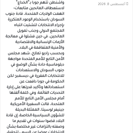
واشنطن تتهم جوبا بـ”الخداع”
أغسطس 8, 2026
لاستعطاف المانحين متابعات-
اتهمت الولايات المتحدة، قادة جنوب
السودان باستخدام الوعود المتكررة
بإجراء الانتخابات لتشتيت انتباه
المجتمع الدولي وجذب تمويل
المانحين، في حين فشلوا في معالجة
الأزمات الإنسانية والاقتصادية
والأمنية المتفاقمة في البلاد.
وبحسب راديو تمازج، شهد مجلس
الأمن التابع للأمم المتحدة مواجهة
دبلوماسية حادة بشأن الوضع في
جنوب السودان والاستعدادات
للانتخابات المقررة في ديسمبر؛ لكن
الحكومة في جوبا دافعت عن
استعداداتها وتأكيد قدرتها على إدارة
التحديات القائمة. وفي كلمة ألقتها
أمام مجلس الأمن التابع للأمم
المتحدة، قالت السفيرة الأمريكية
جينيفر لوسيتا، الممثلة البديلة
للشؤون السياسية الخاصة، إن قادة
البلاد قضوا سنوات في تقديم ما
وصفته بالتزامات غير مخلصة بشأن
الانتخابات عوضا عن السعي لتحقيق