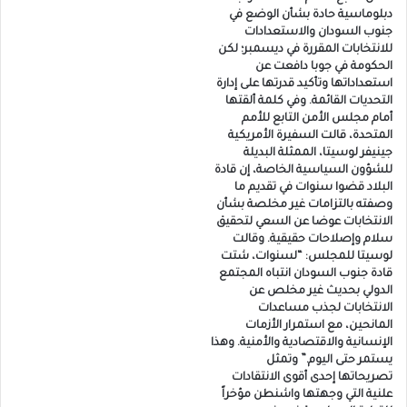
دبلوماسية حادة بشأن الوضع في
جنوب السودان والاستعدادات
للانتخابات المقررة في ديسمبر؛ لكن
الحكومة في جوبا دافعت عن
استعداداتها وتأكيد قدرتها على إدارة
التحديات القائمة. وفي كلمة ألقتها
أمام مجلس الأمن التابع للأمم
المتحدة، قالت السفيرة الأمريكية
جينيفر لوسيتا، الممثلة البديلة
للشؤون السياسية الخاصة، إن قادة
البلاد قضوا سنوات في تقديم ما
وصفته بالتزامات غير مخلصة بشأن
الانتخابات عوضا عن السعي لتحقيق
سلام وإصلاحات حقيقية. وقالت
لوسيتا للمجلس: “لسنوات، شتت
قادة جنوب السودان انتباه المجتمع
الدولي بحديث غير مخلص عن
الانتخابات لجذب مساعدات
المانحين، مع استمرار الأزمات
الإنسانية والاقتصادية والأمنية. وهذا
يستمر حتى اليوم.” وتمثل
تصريحاتها إحدى أقوى الانتقادات
علنية التي وجهتها واشنطن مؤخراً