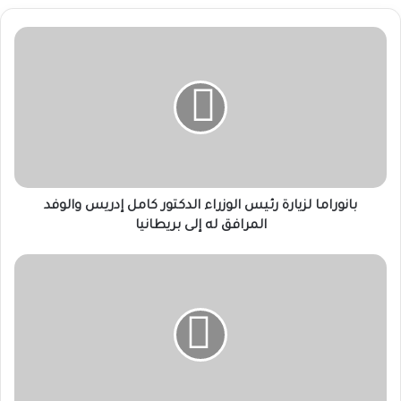
بانوراما
لزيارة
رئيس
الوزراء
الدكتور
كامل
إدريس
والوفد
المرافق
له
بانوراما لزيارة رئيس الوزراء الدكتور كامل إدريس والوفد
إلى
المرافق له إلى بريطانيا
بريطانيا
السودان
يدعو
بتكثيف
دعم
الشركاء
الدوليين
لبرامج
الوقاية