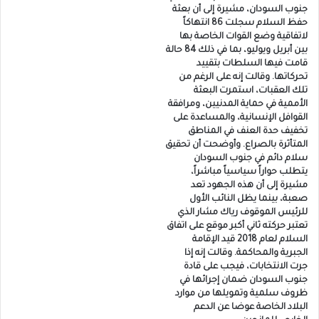
جنوب السودان، مشيرة إلى أن بعثة
حفظ السلام سجلت 86 انتهاكاً
لاتفاقية وضع القوات الخاصة بها
بين أبريل ويوليو، بما في ذلك 84 حالة
قامت فيها السلطات بتقييد
تحركاتها. وقالت إنه على الرغم من
تلك العقبات، استمرت البعثة
الأممية في حماية المدنيين، ومرافقة
القوافل الإنسانية، والمساعدة على
تخفيف حدة العنف في المناطق
المتأثرة بالصراع. وأوضحت أن تحقيق
سلام دائم في جنوب السودان
يتطلب حواراً سياسياً مباشراً،
مشيرة إلى أن هذه الجهود تعد
صعبة، بينما يظل النائب الأول
للرئيس الموقوف رياك مشار الذي
تعتبر حركته ثاني أكبر موقع على اتفاق
السلام لعام 2018 قيد الإقامة
الجبرية والمحاكمة. وقالت إنه إذا
جرت الانتخابات، فيجب على قادة
جنوب السودان ضمان إجرائها في
ظروف سلمية وتمويلها من موارد
البلاد الخاصة عوضا عن الدعم