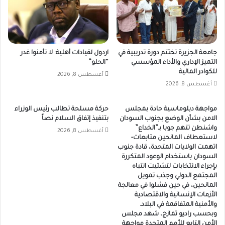
جامعة الجزيرة تختتم دورة تدريبية في
اردول لقيادات أهلية: لا تأمنوا غدر
التميز الإداري والأداء المؤسسي
“الحلو”
للكوادر المالية
أغسطس 8, 2026
أغسطس 8, 2026
مواجهة دبلوماسية حادة بمجلس
حركة مسلحة تطالب رئيس الوزراء
الامن بشأن الوضع بجنوب السودان
بتنفيذ إتفاق السلام نصاً
واشنطن تتهم جوبا بـ”الخداع”
أغسطس 8, 2026
لاستعطاف المانحين متابعات-
اتهمت الولايات المتحدة، قادة جنوب
السودان باستخدام الوعود المتكررة
بإجراء الانتخابات لتشتيت انتباه
المجتمع الدولي وجذب تمويل
المانحين، في حين فشلوا في معالجة
الأزمات الإنسانية والاقتصادية
والأمنية المتفاقمة في البلاد.
وبحسب راديو تمازج، شهد مجلس
الأمن التابع للأمم المتحدة مواجهة