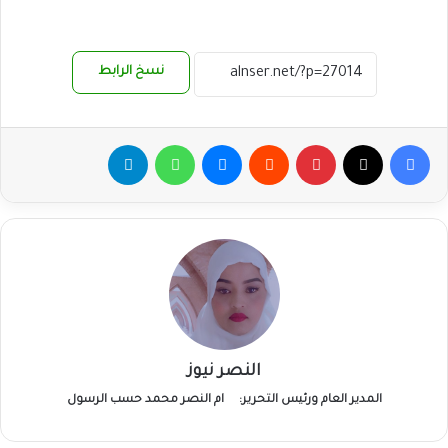
نسخ الرابط
فيسبوك
‫X
بينتيريست
ماسنجر
واتساب
تيلقرام
النصر نيوز
المدير العام ورئيس التحرير:
ام النصر محمد حسب الرسول