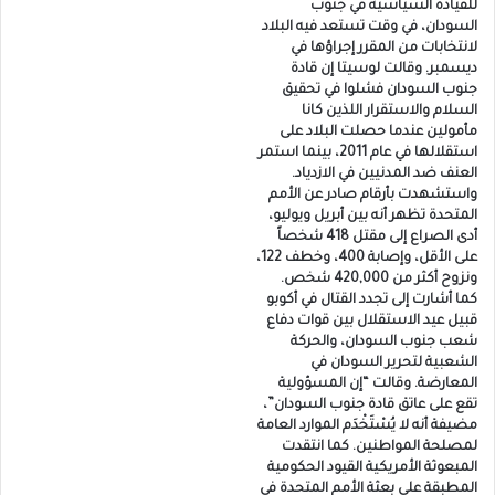
للقيادة السياسية في جنوب
السودان، في وقت تستعد فيه البلاد
لانتخابات من المقرر إجراؤها في
ديسمبر. وقالت لوسيتا إن قادة
جنوب السودان فشلوا في تحقيق
السلام والاستقرار اللذين كانا
مأمولين عندما حصلت البلاد على
استقلالها في عام 2011، بينما استمر
العنف ضد المدنيين في الازدياد.
واستشهدت بأرقام صادر عن الأمم
المتحدة تظهر أنه بين أبريل ويوليو،
أدى الصراع إلى مقتل 418 شخصاً
على الأقل، وإصابة 400، وخطف 122،
ونزوح أكثر من 420,000 شخص.
كما أشارت إلى تجدد القتال في أكوبو
قبيل عيد الاستقلال بين قوات دفاع
شعب جنوب السودان، والحركة
الشعبية لتحرير السودان في
المعارضة. وقالت “إن المسؤولية
تقع على عاتق قادة جنوب السودان”،
مضيفة أنه لا يُسْتَخْدَم الموارد العامة
لمصلحة المواطنين. كما انتقدت
المبعوثة الأمريكية القيود الحكومية
المطبقة على بعثة الأمم المتحدة في