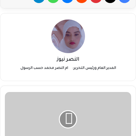
النصر نيوز
المدير العام ورئيس التحرير:
ام النصر محمد حسب الرسول
هيئة
مياه
الخرطوم...
جهود
حثيثه
لتعزيز
امداد