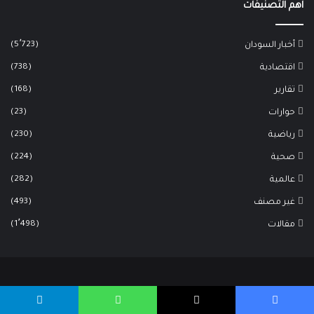
اهم التصنيفات
(5٬723)
أخبار السودان
(738)
اقتصادية
(168)
تقارير
(23)
حوارات
(230)
رياضية
(224)
صحية
(282)
عالمية
(493)
غير مصنف
(1٬498)
مقالات
يسبوك
‫X
واتساب
تيلقرام