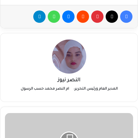
فيسبوك
‫X
بينتيريست
ماسنجر
واتساب
تيلقرام
النصر نيوز
المدير العام ورئيس التحرير:
ام النصر محمد حسب الرسول
الأمم
المتحدة
تدعو
لتحرك