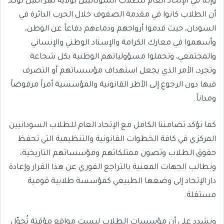
وإننا في الإتحاد العام للطلاب السودانيين بولاية نهر النيل نؤكد
أن الطلاب كانوا في مقدمة الصفوف خلال الحرب الدائرة في
السودان، حيث قدموا أرواحهم ودماءهم دفاعاً عن الوطن،
وأسهموا في معارك الكرامة والإسناد الوطني والإنساني
والمجتمعي، وتحملوا مسؤولياتهم الوطنية بكل شجاعة
وتجرد، الأمر الذي يجعل استهداف مؤسساتهم أو التصرف
فيها دون الرجوع إلى الأطر القانونية والمؤسسية أمراً مرفوضاً
ومداناً.
كما نؤكد تضامننا الكامل مع الإتحاد العام للطلاب السودانيين
المركزي في كافة الخطوات القانونية والتنظيمية التي تحفظ
حقوق الطلاب وتصون ممتلكاتهم ومؤسساتهم التاريخية،
ونطالب الجهات المعنية بالتراجع الفوري عن هذا القرار وإعادة
دار الإتحاد إلى وضعها الطبيعي كمؤسسة طلابية قومية
مستقلة.
ونشدد على أن مؤسسات الطلاب ليست مواقع مؤقتة تُحوّل