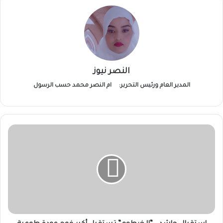
النصر نيوز
المدير العام ورئيس التحرير:
ام النصر محمد حسب الرسول
استقبال
حاشد..
“الخرطوم”
تستقبل
أكبر
فوج
عودة
طوعية
قادماً