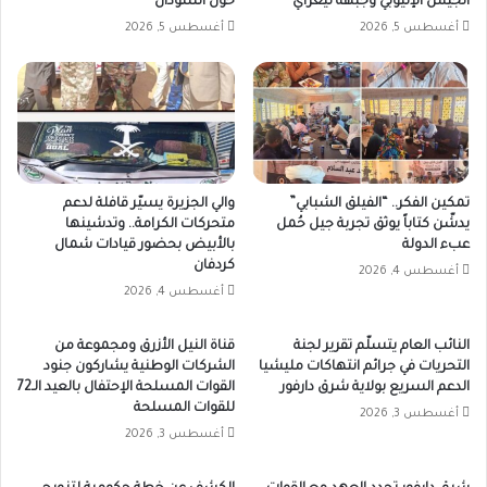
الجيش الإثيوبي وجبهة تيغراي
حول السودان
أغسطس 5, 2026
أغسطس 5, 2026
تمكين الفكر.. “الفيلق الشبابي”
والي الجزيرة يسيّر قافلة لدعم
يدشّن كتاباً يوثق تجربة جيل حُمل
متحركات الكرامة.. وتدشينها
عبء الدولة
بالأبيض بحضور قيادات شمال
كردفان
أغسطس 4, 2026
أغسطس 4, 2026
النائب العام يتسلّم تقرير لجنة
قناة النيل الأزرق ومجموعة من
التحريات في جرائم انتهاكات مليشيا
الشركات الوطنية يشاركون جنود
الدعم السريع بولاية شرق دارفور
القوات المسلحة الإحتفال بالعيد الـ72
للقوات المسلحة
أغسطس 3, 2026
أغسطس 3, 2026