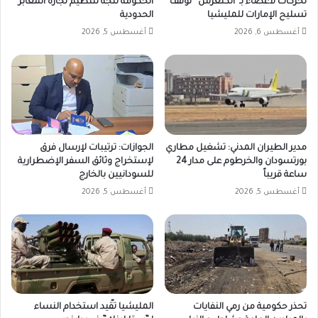
تحركات لأعضاء بـ“الكنغرس” لوقف
الحكومة تتجه لتنظيم تجارة المعابر
تسليح الإمارات للمليشيا
الحدودية
أغسطس 6, 2026
أغسطس 5, 2026
مدير الطيران المدني: تشغيل مطاري
الجوازات: ترتيبات لإرسال فرق
بورتسودان والخرطوم على مدار 24
لإستخراج وثائق السفر الإضطرارية
ساعة قريباً
للسودانيين بالخارج
أغسطس 5, 2026
أغسطس 5, 2026
تحذر حكومية من رمي النفايات
المليشيا تقّيد استخدام النساء