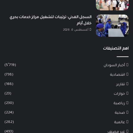
السجل المدني: ترتيبات لتشغيل مركز خدمات بحري
خلال أيام
أغسطس 6, 2026
اهم التصنيفات
(5٬719)
أخبار السودان
(738)
اقتصادية
(168)
تقارير
(23)
حوارات
(230)
رياضية
(224)
صحية
(282)
عالمية
(493)
غير مصنف