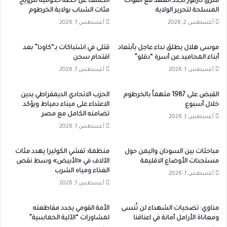
شرق دارفور تجدد العهد مع القوات
الكشف عن خطة حكومية لتزويج
المسلحة لتحرير الولاية
مئات الشباب بولاية الخرطوم
أغسطس 2, 2026
أغسطس 1, 2026
موسى هلال يطلق نداء عاجل بأبتعاد
قتلى في اشتباكات بـ“كاودا” بعد
أبناء المحاميد عن أسرة “دقلو”
اقتحام سجن
أغسطس 1, 2026
أغسطس 1, 2026
القبض على 1987 متهماً بالخرطوم
الحزب الاتحادي الديمقراطي يدين
خلال أسبوع
الاعتداء على ميناء دمياط ويؤكد
تضامنه الكامل مع مصر
أغسطس 1, 2026
أغسطس 1, 2026
مباحثات بين السودان واليمن حول
منظمة: تفشي الكوليرا يهدد مئات
مستجدات الأوضاع الاقليمة
الآلاف في «الأبيض» وسط نقص
الغذاء ومياه الشرب
أغسطس 1, 2026
أغسطس 1, 2026
مناوي: تضحيات الشهداء لن تُنسى
الأمة القومي يجدد مقاطعته
ومعاناة الأرامل أمانة في اعناقنا
لمشاورات “الآلية الخماسية”