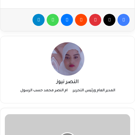
فيسبوك
‫X
بينتيريست
ماسنجر
واتساب
تيلقرام
النصر نيوز
المدير العام ورئيس التحرير:
ام النصر محمد حسب الرسول
مصرع
طفلين
في