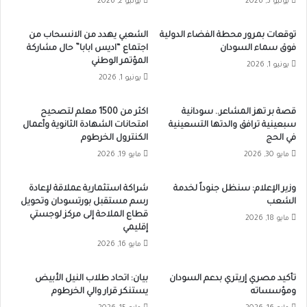
يونيو 3, 2026
يونيو 2, 2026
توقعات بمرور محطة الفضاء الدولية
الشعبي يهدد من الانسحاب من
فوق سماء السودان
اجتماع “اديس ابابا” حال مشاركة
المؤتمر الوطني
يونيو 1, 2026
يونيو 1, 2026
قصة بر تهز المشاعر.. سودانية
اكثر من 1500 معلم لتصحيح
سبعينية ترافق والدتها التسعينية
امتحانات الشهادة الثانوية وأعمال
في الحج
الكنترول الخرطوم
مايو 30, 2026
مايو 19, 2026
وزير الإعلام: سنظل جنوداً لخدمة
شراكة استثمارية عملاقة لإعادة
الشعب
رسم مستقبل بورتسودان وتحويل
قطاع الملاحة إلى مركز لوجستي
مايو 18, 2026
إقليمي
مايو 16, 2026
تأكيد مصري إريتري بدعم السودان
بيان: اتحاد طلاب النيل الأبيض
ومؤسساته
يستنكر قرار والي الخرطوم