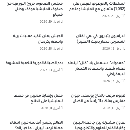
السلطات بالخرطوم: القبض على
مجلس الصحوة: خروج النور قبة من
(1,032) متعاون مع المليشا ومتهم
صفوف المليشيا موقف وطني
شجاع
أبريل 23, 2026
أبريل 19, 2026
الدراميون يتبارون في نعي الفنان
الجيش يعلن تنفيذ عمليات برية
المسرحي مختار بخيت (الدعيتر)
واسعة بكردفان
أبريل 19, 2026
أبريل 18, 2026
“حمدوك”: سنعمل بلا “كلل” لإنهاء
بدء الصيانة الدورية للكعبة المشرفة
معناة شعبنا واستعادة المسار
أبريل 13, 2026
الديمقراطي
أبريل 16, 2026
هجوم مرعب بالحاج يوسف.. حيوان
مقتل وإصابة مدنيين في قصف
مفترس يفتك بـ11 رأساً من الضأن
للمليشيا على الدلنج
أبريل 13, 2026
أبريل 11, 2026
تعاون مشترك بين جامعة النيلين
العالم يحبس أنفاسه قبيل انتهاء
وكلية القلم للعلوم والتكنولوجيا
مهلة ترمب لإيران… ما خياراته؟