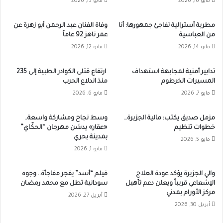
مايو 16, 2026
مايو 15, 2026
مطربة أسترالية تفاجئ جمهورها: أنا
وفاة الفنان عبد الرحمن أبو زهرة عن
من العباسية
عمر ناهز 92 عاماً
مايو 14, 2026
مايو 12, 2026
تدابير أمنية لمجابهة استهداف
ارتفاع قتلى الكوادر الطبية إلى 235
المسيرات الخرطوم
منذ اندلاع الحرب
مايو 7, 2026
مايو 6, 2026
مزمل صديق يكتب: مالية الجزيرة…
وسط نجاح ومشاركة واسعة..
خطوات تنظيم
«عقار» يدشن مهرجان “الحكّاي”
بمدينة بحري
مايو 5, 2026
مايو 1, 2026
والي الجزيرة يؤكد عودة العلاج
فيلم “أسد” يفجر مفاجأة.. وجوه
الإشعاعي قريباً ويعلن دعم تأهيل
سودانية تطل مع محمد رمضان
مركز الأورام بمدني
أبريل 27, 2026
أبريل 30, 2026