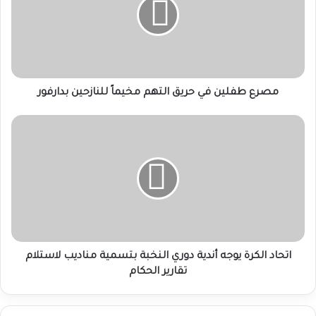
حريق
التهم
مخيماً
للنازحين
بدارفور
مصرع طفلين في حريق التهم مخيماً للنازحين بدارفور
اتحاد
الكرة
يوجه
أندية
دوري
النخبة
بتسمية
مناديب
لاستلام
تقارير
اتحاد الكرة يوجه أندية دوري النخبة بتسمية مناديب لاستلام
الحكام
تقارير الحكام