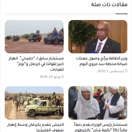
مقالات ذات صلة
وزير الطاقة يرجّح وصول معدات
مستشار سابق لـ “حميدتي”: انهيار
صيانة محطة سد مروي اليوم
كبير لقواتنا في كردفان و“نوم”
للقيادات
أغسطس 5, 2026
يوليو 29, 2026
مستشار رئيس الوزراء يقدم دعماً
الجيش يتقدم بكردفان وسط إنهيار
مالياً لـ50 “بائعة شاي” بالخرطوم
صفوف المليشيا