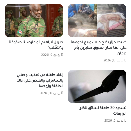
ضبط جزار يذبح كلاب وبيع لحومها
جبريل ابراهيم: لو مارصينا صفوفنا
على أنها ضان بسوق صابرين بأم
بـ“نتغّلب”
درمان
يوليو 9, 2026
يوليو 13, 2026
إنقاذ طفلة من تعذيب وحشي
بالسامراب والقبض على خالة
الطفلة وزوجها
يونيو 30, 2026
تسديد 20 طعنة لسائق ناظر
الرزيقات
يوليو 6, 2026