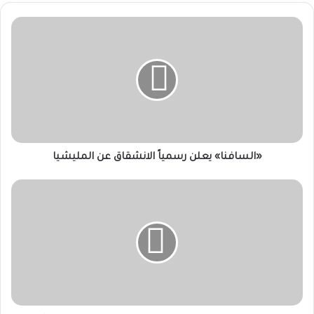
«السافنا»
يعلن
رسمياً
الانشقاق
عن
المليشيا
«السافنا» يعلن رسمياً الانشقاق عن المليشيا
الصحة
بالخرطوم:
تراجع
إصابات
الملاريا
وحمى
الضنك
بالولاية