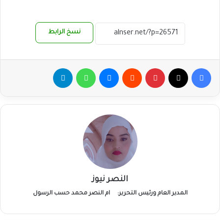
نسخ الرابط
فيسبوك
‫X
بينتيريست
ماسنجر
واتساب
تيلقرام
النصر نيوز
المدير العام ورئيس التحرير:
ام النصر محمد حسب الرسول