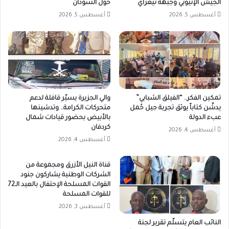
الجيش الإثيوبي وجبهة تيغراي
حول السودان
أغسطس 5, 2026
أغسطس 5, 2026
تمكين الفكر.. “الفيلق الشبابي”
والي الجزيرة يسيّر قافلة لدعم
يدشّن كتاباً يوثق تجربة جيل حُمل
متحركات الكرامة.. وتدشينها
عبء الدولة
بالأبيض بحضور قيادات شمال
كردفان
أغسطس 4, 2026
أغسطس 4, 2026
قناة النيل الأزرق ومجموعة من
الشركات الوطنية يشاركون جنود
القوات المسلحة الإحتفال بالعيد الـ72
للقوات المسلحة
أغسطس 3, 2026
النائب العام يتسلّم تقرير لجنة