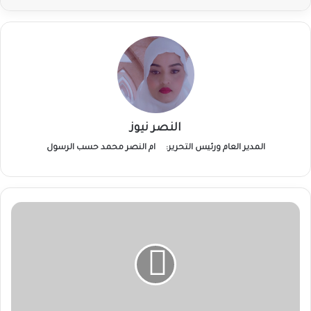
النصر نيوز
المدير العام ورئيس التحرير:
ام النصر محمد حسب الرسول
المليشيا
تشن
هجومًا
على
قُرى
بغرب
كردفان
وتفرض