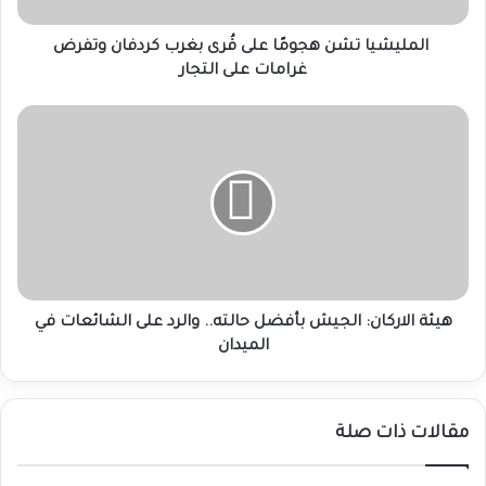
غرامات
على
المليشيا تشن هجومًا على قُرى بغرب كردفان وتفرض
التجار
غرامات على التجار
هيئة
الاركان:
الجيش
بأفضل
حالته..
والرد
على
الشائعات
في
الميدان
هيئة الاركان: الجيش بأفضل حالته.. والرد على الشائعات في
الميدان
مقالات ذات صلة