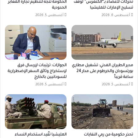
تحركات لأعضاء بـ“الكنغرس” لوقف
الحكومة تتجه لتنظيم تجارة المعابر
تسليح الإمارات للمليشيا
الحدودية
أغسطس 6, 2026
أغسطس 5, 2026
مدير الطيران المدني: تشغيل مطاري
الجوازات: ترتيبات لإرسال فرق
بورتسودان والخرطوم على مدار 24
لإستخراج وثائق السفر الإضطرارية
ساعة قريباً
للسودانيين بالخارج
أغسطس 5, 2026
أغسطس 5, 2026
تحذر حكومية من رمي النفايات
المليشيا تقّيد استخدام النساء