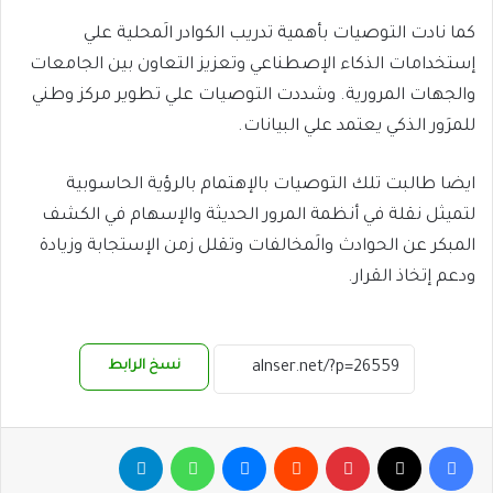
كما نادت التوصيات بأهمية تدريب الكوادر الَمحلية علي
إستخدامات الذكاء الإصطناعي وتعزيز التعاون بين الجامعات
والجهات المرورية. وشددت التوصيات علي تطوير مركز وطني
للمرَور الذكي يعتمد علي البيانات.
ايضا طالبت تلك التوصيات بالإهتمام بالرؤية الحاسوبية
لتميثل نقلة في أنظمة المرور الحديثة والإسهام في الكشف
المبكر عن الحوادث والَمخالفات وتقلل زمن الإستجابة وزيادة
ودعم إتخاذ القرار.
نسخ الرابط
فيسبوك
‫X
بينتيريست
ماسنجر
واتساب
تيلقرام