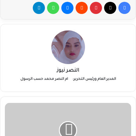
فيسبوك
‫X
بينتيريست
ماسنجر
واتساب
تيلقرام
النصر نيوز
المدير العام ورئيس التحرير:
ام النصر محمد حسب الرسول
قرعة
دوري
النخبة
توقع
الهلال